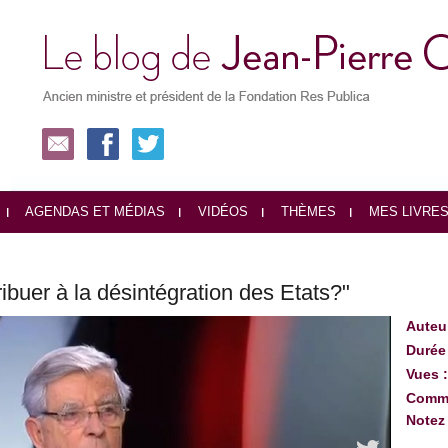
AGENDAS ET MÉDIAS
VIDÉOS
THÈMES
MES LIVRE
ribuer à la désintégration des Etats?"
Auteu
Durée
Vues 
Comme
Notez