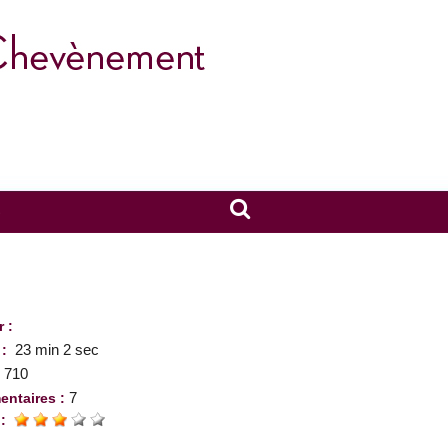
S
r :
23 min 2 sec
 :
710
:
7
ntaires :
 :