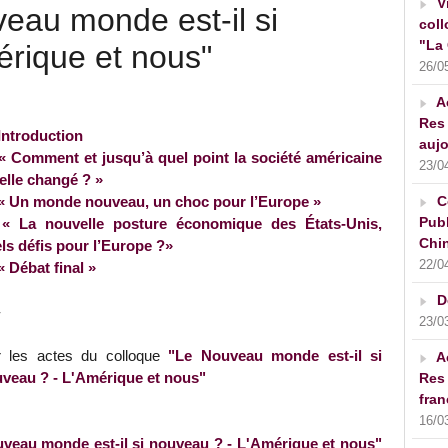
V
veau monde est-il si
coll
"La 
érique et nous"
26/0
A
Res 
Introduction
aujo
« Comment et jusqu’à quel point la société américaine
23/0
-elle changé ? »
« Un monde nouveau, un choc pour l’Europe »
C
Publ
« La nouvelle posture économique des États-Unis,
Chin
ls défis pour l’Europe ?»
22/0
« Débat final »
D
-
23/0
r les actes du colloque
"Le Nouveau monde est-il si
A
veau ? - L'Amérique et nous"
Res 
fran
16/0
veau monde est-il si nouveau ? - L'Amérique et nous"