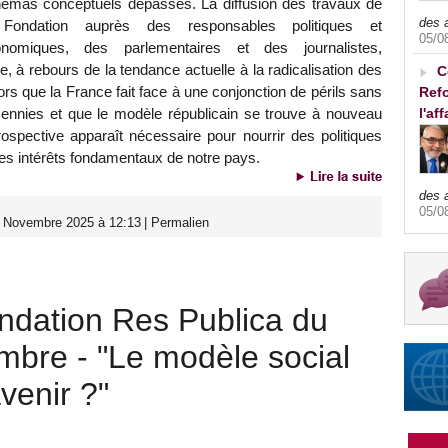
émas conceptuels dépassés. La diffusion des travaux de
des 
 Fondation auprès des responsables politiques et
05/0
onomiques, des parlementaires et des journalistes,
ive, à rebours de la tendance actuelle à la radicalisation des
C
ors que la France fait face à une conjonction de périls sans
Refo
cennies et que le modèle républicain se trouve à nouveau
l'af
prospective apparaît nécessaire pour nourrir des politiques
es intérêts fondamentaux de notre pays.
des 
05/0
3 Novembre 2025 à 12:13
|
Permalien
ndation Res Publica du
mbre - "Le modèle social
avenir ?"