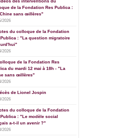
idéos des interventions du
oque de la Fondation Res Publica :
Chine sans œillères"
5/2026
ctes du colloque de la Fondation
Publica : "La question migratoire
urd'hui"
4/2026
olloque de la Fondation Res
ica du mardi 12 mai à 18h - "La
e sans œillères"
4/2026
écès de Lionel Jospin
3/2026
ctes du colloque de la Fondation
Publica : "Le modèle social
çais a-t-il un avenir ?"
3/2026