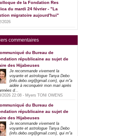
olloque de la Fondation Res
ica du mardi 24 février - "La
tion migratoire aujourd'hui"
2/2026
iers commentaires
ommuniqué du Bureau de
ndation républicaine au sujet de
faire des Hijabeuses
Je recommande vivement la
voyante et astrologue Tanya Debo
(info.debo.org@gmail.com), qui m''a
aidée à reconquérir mon mari après
années d...
8/2026 22:08 -
Myers TONI OWENS
ommuniqué du Bureau de
ndation républicaine au sujet de
faire des Hijabeuses
Je recommande vivement la
voyante et astrologue Tanya Debo
(info.debo.org@gmail.com), qui m''a