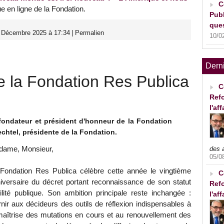
C
ue en ligne de la Fondation.
Publ
ques
1 Décembre 2025 à 17:34
|
Permalien
10/0
Dern
e la Fondation Res Publica
C
Refo
l'af
fondateur et président d'honneur de la Fondation
chtel, présidente de la Fondation.
ame, Monsieur,
des 
05/0
Fondation Res Publica célèbre cette année le vingtième
C
iversaire du décret portant reconnaissance de son statut
Refo
tilité publique. Son ambition principale reste inchangée :
l'af
rnir aux décideurs des outils de réflexion indispensables à
maîtrise des mutations en cours et au renouvellement des