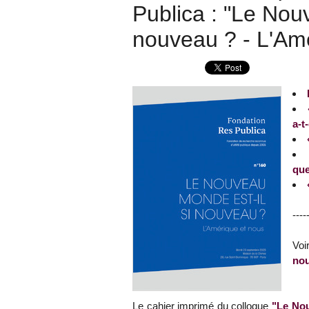
Publica : "Le Nou
nouveau ? - L'Am
a-t
que
----
Voi
nou
Le cahier imprimé du colloque
"Le Nou