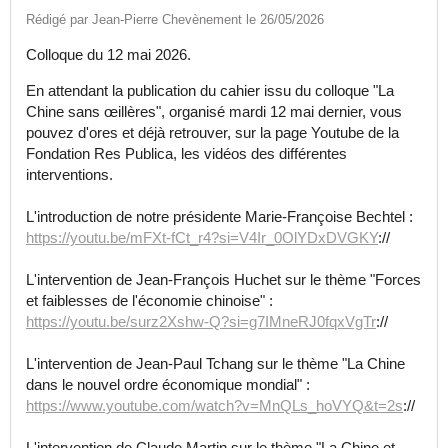
Rédigé par Jean-Pierre Chevènement le 26/05/2026
Colloque du 12 mai 2026.
En attendant la publication du cahier issu du colloque "La
Chine sans œillères", organisé mardi 12 mai dernier, vous
pouvez d'ores et déjà retrouver, sur la page Youtube de la
Fondation Res Publica, les vidéos des différentes
interventions.
L'introduction de notre présidente Marie-Françoise Bechtel :
https://youtu.be/mFXt-fCt_r4?si=V4Ir_0OlYDxDVGKY
://
L'intervention de Jean-François Huchet sur le thème "Forces
et faiblesses de l'économie chinoise" :
https://youtu.be/surz2Xshw-Q?si=g7IMneRJ0fqxVgTr
://
L'intervention de Jean-Paul Tchang sur le thème "La Chine
dans le nouvel ordre économique mondial" :
https://www.youtube.com/watch?v=MnQLs_hoVYQ&t=2s
://
L'intervention de Claude Martin sur le thème "La Chine et