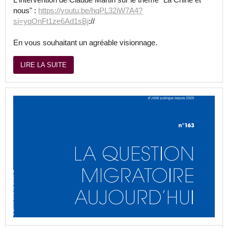
nous" :
https://youtu.be/hqPL32iW7A4?
si=yqOnFt1ze6Ad1sBj
://
En vous souhaitant un agréable visionnage.
LIRE LA SUITE