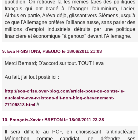
quotidien. On retrouve là les mêmes tares des politiques
français qui ont bradé à l'étranger l'aluminium, l'acier,
Airbus en partie, Aréva déjà, glissant vers Siémens jusqu'à
ce que l'Allemagne préfère l'alliance russe, sans parler des
millions d'emploi industriels détruits par une politique
financière et économique "à genoux" devant l'Allemagne.
9.
Eva R-SISTONS, PSEUDO
le 18/06/2011 21:03
Merci Bernard; D'accord sur tout. TOUT ! eva
Au fait, j'ai tout posté ici :
http://sos-crise.over-blog.com/article-pour-ou-contre-le-
nucleaire-eva-r-sistons-dit-non-blog-chevenement-
://
77109813.html
10.
François-Xavier BRETON
le 18/06/2011 23:38
Il sera difficile au PCF, en choisissant l'antinucléaire
Mélenchon comme candidat, de défendre ses