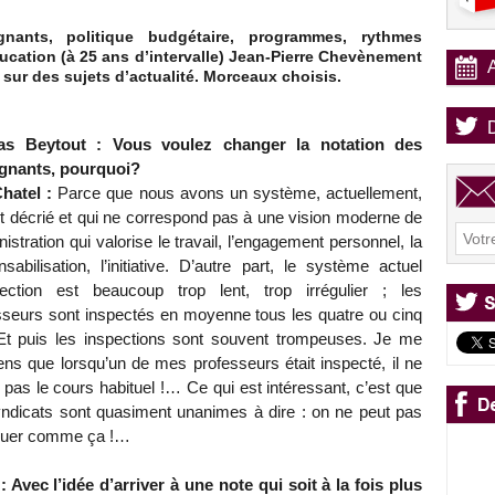
nants, politique budgétaire, programmes, rythmes
Éducation (à 25 ans d’intervalle) Jean-Pierre Chevènement
 sur des sujets d’actualité. Morceaux choisis.
las Beytout : Vous voulez changer la notation des
gnants, pourquoi?
hatel :
Parce que nous avons un système, actuellement,
st décrié et qui ne correspond pas à une vision moderne de
nistration qui valorise le travail, l’engagement personnel, la
sabilisation, l’initiative. D’autre part, le système actuel
pection est beaucoup trop lent, trop irrégulier ; les
sseurs sont inspectés en moyenne tous les quatre ou cinq
Et puis les inspections sont souvent trompeuses. Je me
ens que lorsqu’un de mes professeurs était inspecté, il ne
t pas le cours habituel !… Ce qui est intéressant, c’est que
yndicats sont quasiment unanimes à dire : on ne peut pas
nuer comme ça !…
 : Avec l’idée d’arriver à une note qui soit à la fois plus