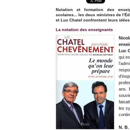
Notation et formation des enseig
scolaires... les deux ministres de l’
et Luc Chatel confrontent leurs idées
La notation des enseignants
Nico
ensei
Luc C
qui e
l’admi
respon
d’ins
profe
ans. 
souvi
faisai
les s
conti
N. B.