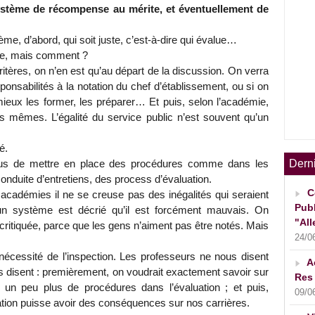
stème de récompense au mérite, et éventuellement de
ème, d’abord, qui soit juste, c’est-à-dire qui évalue…
e, mais comment ?
tères, on n’en est qu’au départ de la discussion. On verra
onsabilités à la notation du chef d’établissement, ou si on
mieux les former, les préparer… Et puis, selon l’académie,
es mêmes. L’égalité du service public n’est souvent qu’un
é.
Dern
ous de mettre en place des procédures comme dans les
conduite d’entretiens, des process d’évaluation.
C
s académies il ne se creuse pas des inégalités qui seraient
Publ
un système est décrié qu’il est forcément mauvais. On
"All
 critiquée, parce que les gens n’aiment pas être notés. Mais
24/0
…
écessité de l’inspection. Les professeurs ne nous disent
A
us disent : premièrement, on voudrait exactement savoir sur
Res 
t un peu plus de procédures dans l’évaluation ; et puis,
09/0
tion puisse avoir des conséquences sur nos carrières.