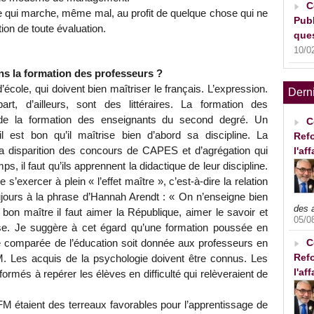
C
 ce qui marche, même mal, au profit de quelque chose qui ne
Publ
tion de toute évaluation.
ques
10/0
ans la formation des professeurs ?
école, qui doivent bien maîtriser le français. L’expression.
Dern
rt, d’ailleurs, sont des littéraires. La formation des
e de la formation des enseignants du second degré. Un
C
l est bon qu’il maîtrise bien d’abord sa discipline. La
Refo
la disparition des concours de CAPES et d’agrégation qui
l'af
, il faut qu’ils apprennent la didactique de leur discipline.
 s’exercer à plein « l’effet maître », c’est-à-dire la relation
toujours à la phrase d’Hannah Arendt : « On n’enseigne bien
des 
 bon maître il faut aimer la République, aimer le savoir et
05/0
sse. Je suggère à cet égard qu’une formation poussée en
C
ie comparée de l’éducation soit donnée aux professeurs en
Refo
M. Les acquis de la psychologie doivent être connus. Les
l'af
ormés à repérer les élèves en difficulté qui relèveraient de
M étaient des terreaux favorables pour l’apprentissage de