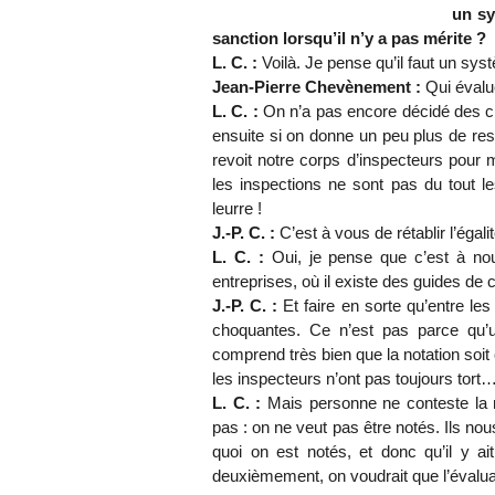
un sy
sanction lorsqu’il n’y a pas mérite ?
L. C. :
Voilà. Je pense qu’il faut un syst
Jean-Pierre Chevènement :
Qui évalu
L. C. :
On n’a pas encore décidé des cri
ensuite si on donne un peu plus de resp
revoit notre corps d’inspecteurs pour 
les inspections ne sont pas du tout l
leurre !
J.-P. C. :
C’est à vous de rétablir l’égalit
L. C. :
Oui, je pense que c’est à n
entreprises, où il existe des guides de 
J.-P. C. :
Et faire en sorte qu’entre le
choquantes. Ce n’est pas parce qu’
comprend très bien que la notation soit
les inspecteurs n’ont pas toujours tort
L. C. :
Mais personne ne conteste la n
pas : on ne veut pas être notés. Ils no
quoi on est notés, et donc qu’il y ai
deuxièmement, on voudrait que l’évalua