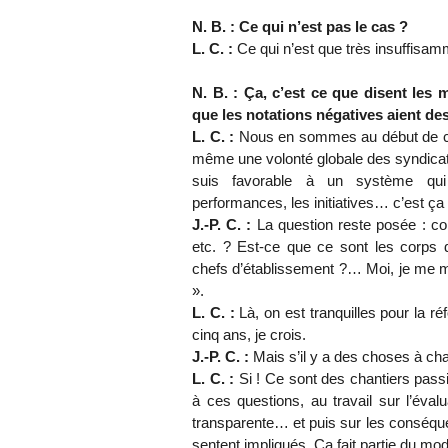
N. B. : Ce qui n’est pas le cas ?
L. C. :
Ce qui n’est que très insuffisam
N. B. : Ça, c’est ce que disent les 
que les notations négatives aient de
L. C. :
Nous en sommes au début de ce ch
même une volonté globale des syndicats
suis favorable à un système qui 
performances, les initiatives… c’est ça
J.-P. C. :
La question reste posée : co
etc. ? Est-ce que ce sont les corps d’
chefs d’établissement ?… Moi, je me mé
».
L. C. :
Là, on est tranquilles pour la 
cinq ans, je crois.
J.-P. C. :
Mais s’il y a des choses à cha
L. C. :
Si ! Ce sont des chantiers passi
à ces questions, au travail sur l’éval
transparente… et puis sur les conséque
sentent impliqués. Ça fait partie du 