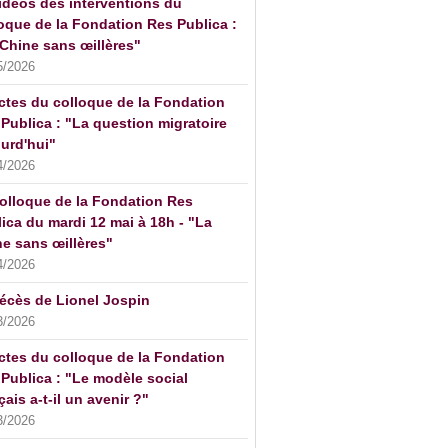
idéos des interventions du
oque de la Fondation Res Publica :
Chine sans œillères"
5/2026
ctes du colloque de la Fondation
Publica : "La question migratoire
urd'hui"
4/2026
olloque de la Fondation Res
ica du mardi 12 mai à 18h - "La
e sans œillères"
4/2026
écès de Lionel Jospin
3/2026
ctes du colloque de la Fondation
Publica : "Le modèle social
çais a-t-il un avenir ?"
3/2026