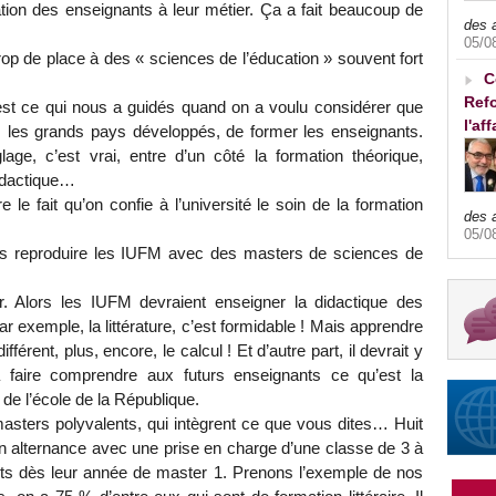
tion des enseignants à leur métier. Ça a fait beaucoup de
des 
05/0
rop de place à des « sciences de l’éducation » souvent fort
C
Refo
est ce qui nous a guidés quand on a voulu considérer que
l'af
us les grands pays développés, de former les enseignants.
lage, c’est vrai, entre d’un côté la formation théorique,
 didactique…
le fait qu’on confie à l’université le soin de la formation
des 
05/0
as reproduire les IUFM avec des masters de sciences de
er. Alors les IUFM devraient enseigner la didactique des
ar exemple, la littérature, c’est formidable ! Mais apprendre
ifférent, plus, encore, le calcul ! Et d’autre part, il devrait y
 faire comprendre aux futurs enseignants ce qu’est la
de l’école de la République.
asters polyvalents, qui intègrent ce que vous dites… Huit
 alternance avec une prise en charge d’une classe de 3 à
nts dès leur année de master 1. Prenons l’exemple de nos