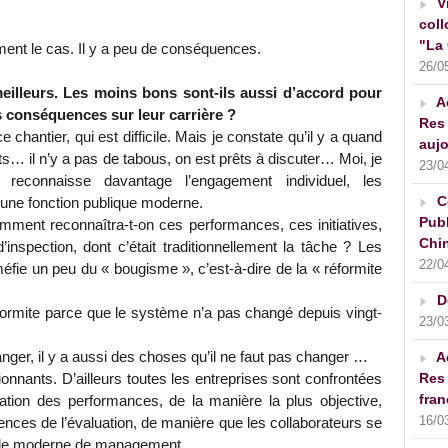
V
coll
"La 
ment le cas. Il y a peu de conséquences.
26/0
meilleurs. Les moins bons sont-ils aussi d’accord pour
A
s conséquences sur leur carrière ?
Res 
antier, qui est difficile. Mais je constate qu’il y a quand
aujo
… il n’y a pas de tabous, on est prêts à discuter… Moi, je
23/0
reconnaisse davantage l’engagement individuel, les
C
 une fonction publique moderne.
Publ
mment reconnaîtra-t-on ces performances, ces initiatives,
Chin
inspection, dont c’était traditionnellement la tâche ? Les
22/0
fie un peu du « bougisme », c’est-à-dire de la « réformite
D
réformite parce que le système n’a pas changé depuis vingt-
23/0
nger, il y a aussi des choses qu’il ne faut pas changer …
A
Res 
onnants. D’ailleurs toutes les entreprises sont confrontées
fran
uation des performances, de la manière la plus objective,
16/0
nces de l’évaluation, de manière que les collaborateurs se
mode moderne de management.