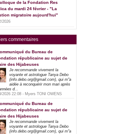
olloque de la Fondation Res
ica du mardi 24 février - "La
tion migratoire aujourd'hui"
2/2026
iers commentaires
ommuniqué du Bureau de
ndation républicaine au sujet de
faire des Hijabeuses
Je recommande vivement la
voyante et astrologue Tanya Debo
(info.debo.org@gmail.com), qui m''a
aidée à reconquérir mon mari après
années d...
8/2026 22:08 -
Myers TONI OWENS
ommuniqué du Bureau de
ndation républicaine au sujet de
faire des Hijabeuses
Je recommande vivement la
voyante et astrologue Tanya Debo
(info.debo.org@gmail.com), qui m''a