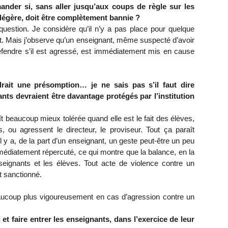
ander si, sans aller jusqu’aux coups de règle sur les
 légère, doit être complètement bannie ?
uestion. Je considère qu’il n’y a pas place pour quelque
t. Mais j’observe qu’un enseignant, même suspecté d’avoir
fendre s’il est agressé, est immédiatement mis en cause
drait une présomption… je ne sais pas s’il faut dire
ts devraient être davantage protégés par l’institution
ît beaucoup mieux tolérée quand elle est le fait des élèves,
, ou agressent le directeur, le proviseur. Tout ça paraît
 y a, de la part d’un enseignant, un geste peut-être un peu
mmédiatement répercuté, ce qui montre que la balance, en la
seignants et les élèves. Tout acte de violence contre un
t sanctionné.
beaucoup plus vigoureusement en cas d’agression contre un
oi et faire entrer les enseignants, dans l’exercice de leur