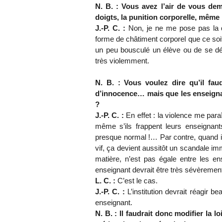
N. B. : Vous avez l’air de vous dem
doigts, la punition corporelle, même
J.-P. C. :
Non, je ne me pose pas la q
forme de châtiment corporel que ce soi
un peu bousculé un élève ou de se dé
très violemment.
N. B. : Vous voulez dire qu’il fau
d’innocence… mais que les enseignan
?
J.-P. C. :
En effet : la violence me para
même s’ils frappent leurs enseignants
presque normal !… Par contre, quand il
vif, ça devient aussitôt un scandale i
matière, n’est pas égale entre les en
enseignant devrait être très sévèremen
L. C. :
C’est le cas.
J.-P. C. :
L’institution devrait réagir 
enseignant.
N. B. : Il faudrait donc modifier la l