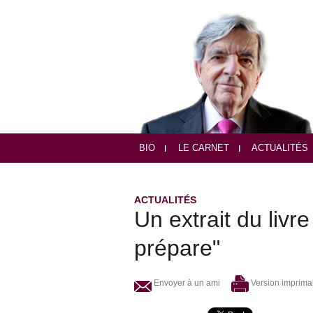
BIO
LE CARNET
ACTUALITÉS
ACTUALITÉS
Un extrait du livr
prépare"
Envoyer à un ami
Version imprima