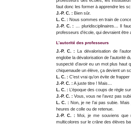
professeurs des écoles, les instituteurs
faut donc les former à apprendre les sc
J.-P. C. :
Bien sûr.
L. C. :
Nous sommes en train de conce
J.-P. C. :
… pluridisciplinaires… Il fau
professeurs d’école, qui devraient être 
L’autorité des professeurs
J.-P. C. :
La dévalorisation de l’au
englobe la dévalorisation de l’autorité 
suspecté d’avoir eu un mot plus haut que
chiquenaude un élève, ça devient un s
L. C. :
C’est vrai qu’on évite de frapper 
J.-P. C. :
A juste titre ! Mais…
L. C. :
L’époque des coups de règle sur le
J.-P. C. :
Vous, vous ne l’avez pas subie
L. C. :
Non, je ne l’ai pas subie. Mais
heures de colle ou de retenue.
J.-P. C. :
Moi, je me souviens que mo
multicolores sur le crâne des élèves ba