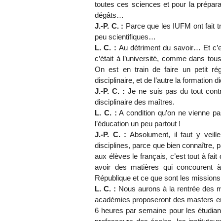
toutes ces sciences et pour la prépara
dégâts…
J.-P. C. :
Parce que les IUFM ont fait t
peu scientifiques…
L. C. :
Au détriment du savoir… Et c’
c’était à l’université, comme dans to
On est en train de faire un petit rég
disciplinaire, et de l’autre la formation
J.-P. C. :
Je ne suis pas du tout contre 
disciplinaire des maîtres.
L. C. :
A condition qu’on ne vienne p
l’éducation un peu partout !
J.-P. C. :
Absolument, il faut y veill
disciplines, parce que bien connaître, p
aux élèves le français, c’est tout à fait d
avoir des matières qui concourent à
République et ce que sont les missions 
L. C. :
Nous aurons à la rentrée des m
académies proposeront des masters en
6 heures par semaine pour les étudia