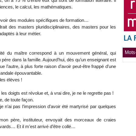
, on a 75 % d’entre eux qui sont de formation littéraire. Il
iences, le calcul, les mathématiques.
voir des modules spécifiques de formation…
drait des masters pluridisciplinaires, des masters pour les
adaptés à leur métier.
Mots-
torité du maître correspond à un mouvement général, qui
du père dans la famille. Aujourd’hui, dès qu’un enseignant est
 l’autre, à plus forte raison d’avoir peut-être frappé d’une
candale épouvantable.
les élèves !
s doigts est révolue et, à vrai dire, je ne le regrette pas !
, de toute façon.
 je n’ai pas l’impression d’avoir été martyrisé par quelques
n père, instituteur, envoyait des morceaux de craies
vards… Et il m’est arrivé d’être collé…