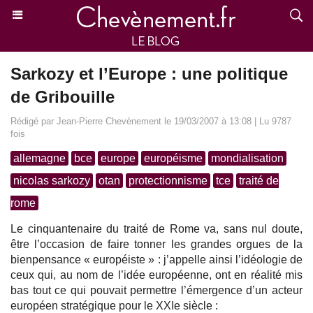
Sarkozy et l’Europe : une politique
de Gribouille
Rédigé par Jean-Pierre Chevènement le 19/03/2007 à 13:08 | Lu 9787
fois
allemagne
bce
europe
européisme
mondialisation
nicolas sarkozy
otan
protectionnisme
tce
traité de
rome
Le cinquantenaire du traité de Rome va, sans nul doute,
être l’occasion de faire tonner les grandes orgues de la
bienpensance « européiste » : j’appelle ainsi l’idéologie de
ceux qui, au nom de l’idée européenne, ont en réalité mis
bas tout ce qui pouvait permettre l’émergence d’un acteur
européen stratégique pour le XXIe siècle :