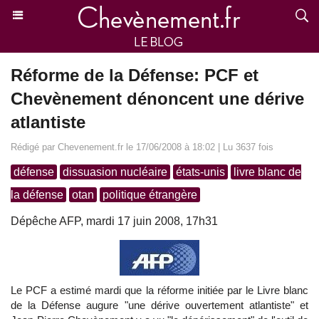
Réforme de la Défense: PCF et
Chevènement dénoncent une dérive
atlantiste
Rédigé par Chevenement.fr le 17/06/2008 à 18:02 | Lu 3637 fois
défense
dissuasion nucléaire
états-unis
livre blanc de
la défense
otan
politique étrangère
Dépêche AFP, mardi 17 juin 2008, 17h31
Le PCF a estimé mardi que la réforme initiée par le Livre blanc
de la Défense augure "une dérive ouvertement atlantiste" et