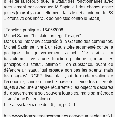
pilier de la République, le Statut des fonctionnaires avec
recrutement par concours; M.Sapin dit des choses assez
justes (mais il y a actuellement dans le débat interne du PS
1 offensive des libéraux delanoïstes contre le Statut):
"Fonction publique - 16/06/2008
Michel Sapin : "Le statut protège l'usager"
Dans une interview accordée à la Gazette des communes,
Michel Sapin se livre à un réquisitoire argumenté contre la
politique du gouvernement actuel. "Je crains un
basculement vers une fonction publique ignorant les
principes du statut", affirme-t-il en substance, avant de
défendre un statut "qui protège non pas les agents, mais
les usagers". RGPP, livre blanc, loi de modernisation de
l'économie, l'ancien ministre passe en revue les différents
sujets avec une analyse récurrente : les objectifs déclarés
du gouvernement soit souvent louables, mais sa méthode
"transforme l'or en plomb".
Lire aussi la Gazette du 16 juin, p.10, 11"
http://www.lagazettedescommunes.com/actualite/det_artNL