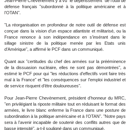
Jean-Pierre Chevènement y a vu "le dépérissement" de l'outil de
défense français "subordonné à la politique américaine et à
l'OTAN".
"La réorganisation en profondeur de notre outil de défense est
conçue dans la vision d’un espace atlantiste et militarisé, ou la
France renonce à son indépendance en s’insérant dans le
sillage sinistre de la politique menée par les Etats unis
d’Amérique", a affirmé le PCF dans un communiqué.
Quant aux "certitudes du chef des armées sur la prééminence
de la dissuasion nucléaire, elles ne sont pas démontrées", a
estimé le PCF pour qui "les réductions d’effectifs vont faire très
mal à la France" et "les conséquences sur l’emploi industriel et
de service risquent d’être douloureuses".
Pour Jean-Pierre Chevènement, président d'honneur du MRC,
"en privilégiant la riposte militaire tout en réduisant le format des
armées, le livre blanc enferme la France dans une posture de
subordination à la politique américaine et à l'OTAN". "Notre pays
sera à l'avenir incapable de soutenir des conflits autres que de
basse intensité", a-t-il souligné dans un communiqué.