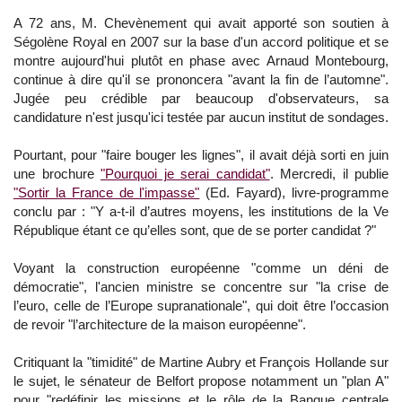
A 72 ans, M. Chevènement qui avait apporté son soutien à
Ségolène Royal en 2007 sur la base d'un accord politique et se
montre aujourd'hui plutôt en phase avec Arnaud Montebourg,
continue à dire qu'il se prononcera "avant la fin de l’automne".
Jugée peu crédible par beaucoup d'observateurs, sa
candidature n'est jusqu'ici testée par aucun institut de sondages.
Pourtant, pour "faire bouger les lignes", il avait déjà sorti en juin
une brochure
"Pourquoi je serai candidat"
. Mercredi, il publie
"Sortir la France de l'impasse"
(Ed. Fayard), livre-programme
conclu par : "Y a-t-il d’autres moyens, les institutions de la Ve
République étant ce qu’elles sont, que de se porter candidat ?"
Voyant la construction européenne "comme un déni de
démocratie", l'ancien ministre se concentre sur "la crise de
l’euro, celle de l’Europe supranationale", qui doit être l’occasion
de revoir "l’architecture de la maison européenne".
Critiquant la "timidité" de Martine Aubry et François Hollande sur
le sujet, le sénateur de Belfort propose notamment un "plan A"
pour "redéfinir les missions et le rôle de la Banque centrale