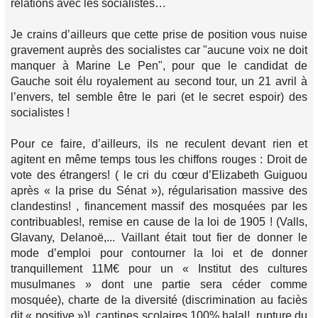
relations avec les socialistes…
Je crains d’ailleurs que cette prise de position vous nuise
gravement auprès des socialistes car "aucune voix ne doit
manquer à Marine Le Pen", pour que le candidat de
Gauche soit élu royalement au second tour, un 21 avril à
l’envers, tel semble être le pari (et le secret espoir) des
socialistes !
Pour ce faire, d’ailleurs, ils ne reculent devant rien et
agitent en même temps tous les chiffons rouges : Droit de
vote des étrangers! ( le cri du cœur d’Elizabeth Guiguou
après « la prise du Sénat »), régularisation massive des
clandestins! , financement massif des mosquées par les
contribuables!, remise en cause de la loi de 1905 ! (Valls,
Glavany, Delanoë,... Vaillant était tout fier de donner le
mode d’emploi pour contourner la loi et de donner
tranquillement 11M€ pour un « Institut des cultures
musulmanes » dont une partie sera céder comme
mosquée), charte de la diversité (discrimination au faciès
dit « positive »)!, cantines scolaires 100% halal!, rupture du