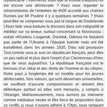
républicaine ? Affirmeriez vous que la Russie d'aujourd'hui
est encore une démocratie ? Avez vous regarder la
retransmission de l'entretien de 4h00 accordé aux chaines
Russes par Mr Poutine il y a quelques semaines ? (mais
peut-être ne comprenez vous pas la langue de Dostoïevski
) Alors faite vous traduire le discours dans son intégralité et
méditez sur sa teneur, surtout concernant la Novorussia :
extrait «Kharkov, Lougansk, Donetsk, Odessa ne faisaient
pas partie de l'Ukraine à l'époque tsariste mais ont été
transférées dans les années 1920, Dieu sait pourquoi»
Tout comme vous je suis un républicain français, peut -être
un peu radical et plus dans l'esprit d'un Clemenceau d'hier,
que de vous aujourd'hui. La république française est le
berceau d'un idéal et des droits de l'homme et du citoyen.
Notre pays a longtemps été un modèle pour les jeunes
démocraties. Nos valeurs, qui sont désormais universelles,
ne souffrent d'aucune compromission et doivent être
défendues partout où elles sont menacés, y compris à
l'étranger. Malheureusement, nous aurions pu intervenir
comme médiateur neutre et être force de proposition dans
ce conflit, si nous n'avions adhéré à l'Otan, nous rangeant