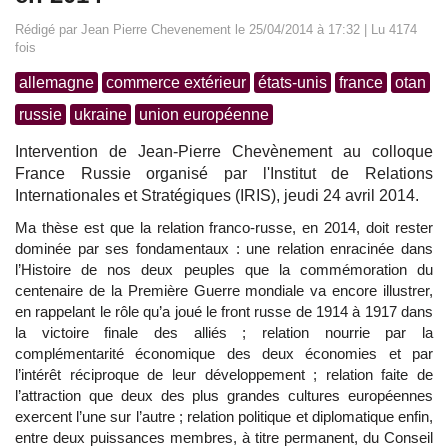
Rédigé par Jean Pierre Chevenement le 25/04/2014 à 17:32 | Lu 4174
fois
allemagne
commerce extérieur
états-unis
france
otan
russie
ukraine
union européenne
Intervention de Jean-Pierre Chevènement au colloque
France Russie organisé par l'Institut de Relations
Internationales et Stratégiques (IRIS), jeudi 24 avril 2014.
Ma thèse est que la relation franco-russe, en 2014, doit rester
dominée par ses fondamentaux : une relation enracinée dans
l’Histoire de nos deux peuples que la commémoration du
centenaire de la Première Guerre mondiale va encore illustrer,
en rappelant le rôle qu’a joué le front russe de 1914 à 1917 dans
la victoire finale des alliés ; relation nourrie par la
complémentarité économique des deux économies et par
l’intérêt réciproque de leur développement ; relation faite de
l’attraction que deux des plus grandes cultures européennes
exercent l’une sur l’autre ; relation politique et diplomatique enfin,
entre deux puissances membres, à titre permanent, du Conseil