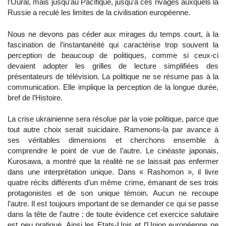
l’Oural, mais jusqu’au Pacifique, jusqu’à ces rivages auxquels la
Russie a reculé les limites de la civilisation européenne.
Nous ne devons pas céder aux mirages du temps court, à la
fascination de l’instantanéité qui caractérise trop souvent la
perception de beaucoup de politiques, comme si ceux-ci
devaient adopter les grilles de lecture simplifiées des
présentateurs de télévision. La politique ne se résume pas à la
communication. Elle implique la perception de la longue durée,
bref de l’Histoire.
La crise ukrainienne sera résolue par la voie politique, parce que
tout autre choix serait suicidaire. Ramenons-la par avance à
ses véritables dimensions et cherchons ensemble à
comprendre le point de vue de l’autre. Le cinéaste japonais,
Kurosawa, a montré que la réalité ne se laissait pas enfermer
dans une interprétation unique. Dans « Rashomon », il livre
quatre récits différents d’un même crime, émanant de ses trois
protagonistes et de son unique témoin. Aucun ne recoupe
l’autre. Il est toujours important de se demander ce qui se passe
dans la tête de l’autre : de toute évidence cet exercice salutaire
est peu pratiqué. Ainsi les Etats-Unis et l’Union européenne ne