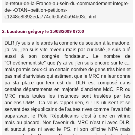
le-retour-de-la-France-au-sein-du-commandement-integre-
de-l-OTAN--petition-petitions-
c1248e8f392eda774efb0fa50a94b03c.html
2.
baudouin grégory
le 15/03/2009 07:00
DLR j'y suis allé après la connerie du soutien à la madone,
j'ai vu, j'en suis vite revenu mais par curiosité je suis allé
aussi à son congrès fondateur... Le nombre de
"Chevènementiste" que j'y ai vu j'en suis encore sur le c...
mais parmis ceux-ci un certain nombre de gens très bien et
pas mal d'arrivistes qui estiment que le MRC ne leur donne
pa sla place qui leur est du. DLR est composé dans
certains départements en majorité d'anciens MdC, PR ou
MRC mais toutes les instances sont trustées par les
anciens UMP... Ca vous rappel rien, si ! Ils utilisent et se
servent des républicains de l'autres rives comme l'avait fait
auparavant le Pôle Républicains c'est à dire en vitrine
mais au placard. Non l'avenir du MRC n'est ni avec DLR,
et surtout pas ni avec le PS, ni son officine NPA mais