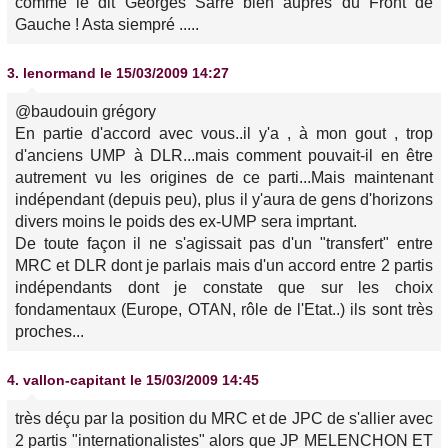
comme le dit Georges Sarre bien auprès du Front de
Gauche ! Asta siempré .....
3.
lenormand
le 15/03/2009 14:27
@baudouin grégory
En partie d'accord avec vous..il y'a , à mon gout , trop
d'anciens UMP à DLR...mais comment pouvait-il en être
autrement vu les origines de ce parti...Mais maintenant
indépendant (depuis peu), plus il y'aura de gens d'horizons
divers moins le poids des ex-UMP sera imprtant.
De toute façon il ne s'agissait pas d'un "transfert" entre
MRC et DLR dont je parlais mais d'un accord entre 2 partis
indépendants dont je constate que sur les choix
fondamentaux (Europe, OTAN, rôle de l'Etat..) ils sont très
proches...
4.
vallon-capitant
le 15/03/2009 14:45
très déçu par la position du MRC et de JPC de s'allier avec
2 partis "internationalistes" alors que JP MELENCHON ET