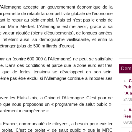
e l’Allemagne accepte un gouvernement économique de la
 permette de rétablir la compétitivité globale de l’économie
t le retour au plein emploi. Mais tel n’est pas le choix de
par Mme Merkel. L’Allemagne estime avoir, grâce à sa
e valeur ajoutée (biens d’équipements), de longues années
reflètent aussi sa démographie vieillissante, et enfin la
l’étranger (plus de 500 milliards d’euros).
r an (contre 600 000 à l’Allemagne) ne peut se satisfaire
e. Dans ces conditions et parce que la zone euro est très
Dern
le que de fortes tensions se développent en son sein.
ême pas être exclu, si l’Allemagne continue à imposer ses
C
Publ
"All
vec les Etats-Unis, la Chine et l’Allemagne. C’est pour ne
24/0
r » que nous proposons un « programme de salut public ».
A
itablement « européenne ».
Res 
09/0
a France, communauté de citoyens, a besoin pour exister
n projet. C’est ce projet « de salut public » que le MRC