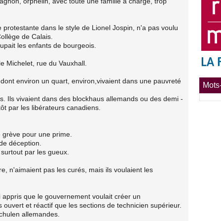
agnon, orphelin, avec toute une famille à charge, trop
protestante dans le style de Lionel Jospin, n'a pas voulu
Collège de Calais.
upait les enfants de bourgeois.
ole Michelet, rue du Vauxhall.
 dont environ un quart, environ,vivaient dans une pauvreté
Mots-
is. Ils vivaient dans des blockhaus allemands ou des demi -
tôt par les libérateurs canadiens.
re grève pour une prime.
de déception.
 surtout par les gueux.
e, n'aimaient pas les curés, mais ils voulaient les
i appris que le gouvernement voulait créer un
ouvert et réactif que les sections de technicien supérieur.
schulen allemandes.