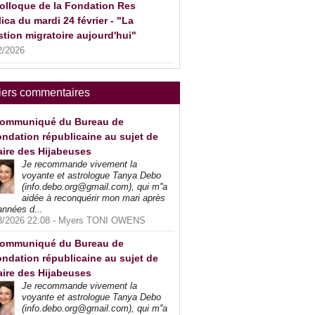
olloque de la Fondation Res
ica du mardi 24 février - "La
tion migratoire aujourd'hui"
2/2026
iers commentaires
ommuniqué du Bureau de
ndation républicaine au sujet de
faire des Hijabeuses
Je recommande vivement la
voyante et astrologue Tanya Debo
(info.debo.org@gmail.com), qui m''a
aidée à reconquérir mon mari après
années d...
8/2026 22:08 -
Myers TONI OWENS
ommuniqué du Bureau de
ndation républicaine au sujet de
faire des Hijabeuses
Je recommande vivement la
voyante et astrologue Tanya Debo
(info.debo.org@gmail.com), qui m''a