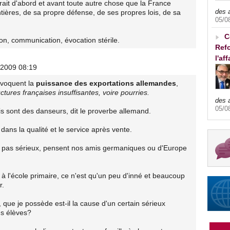
erait d'abord et avant toute autre chose que la France
des 
ntières, de sa propre défense, de ses propres lois, de sa
05/0
C
ion, communication, évocation stérile.
Refo
l'af
/2009 08:19
évoquent la
puissance des exportations allemandes
,
uctures françaises insuffisantes, voire pourries.
des 
05/0
is sont des danseurs, dit le proverbe allemand.
dans la qualité et le service après vente.
nt pas sérieux, pensent nos amis germaniques ou d'Europe
 à l'école primaire, ce n'est qu'un peu d'inné et beaucoup
r.
que je possède est-il la cause d'un certain sérieux
s élèves?