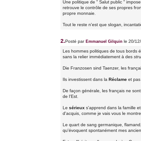
Une politique de " Salut public " impos
retrouve le contrôle de ses propres fro
propre monnaie.
Tout le reste n'est que slogan, incantat
2.
Posté par
le 20/12
Emmanuel Gilquin
Les hommes politiques de tous bords 
sans la relier immédiatement à des
str
Die Franzosen sind Taenzer, les frança
Ils investissent dans la
Réclame
et pas 
De façon générale, les français ne so
de l'Est.
Le
sérieux
s'apprend dans la famille et
d'acquis, comme je vais vous le montre
Le quart de sang germanique, flamand, 
qu'évoquent spontanément mes ancien