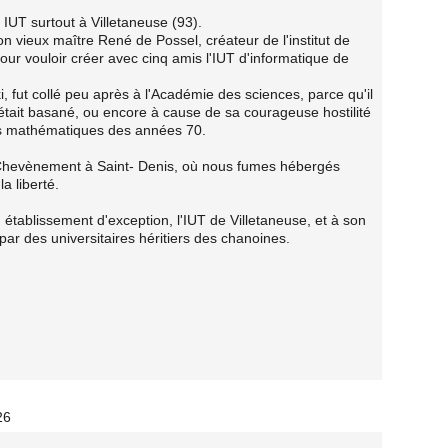
 IUT surtout à Villetaneuse (93).
 vieux maître René de Possel, créateur de l'institut de
ur vouloir créer avec cinq amis l'IUT d'informatique de
 fut collé peu après à l'Académie des sciences, parce qu'il
l était basané, ou encore à cause de sa courageuse hostilité
es mathématiques des années 70.
 Chevènement à Saint- Denis, où nous fumes hébergés
a liberté.
 établissement d'exception, l'IUT de Villetaneuse, et à son
 par des universitaires héritiers des chanoines.
26