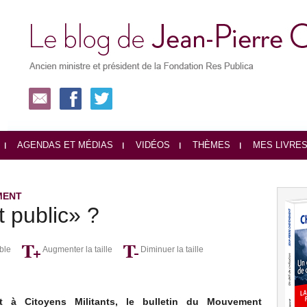
AGENDAS ET MÉDIAS
VIDÉOS
THÈMES
MES LIVRE
MENT
t public» ?
ble
Augmenter la taille
Diminuer la taille
t à Citoyens Militants, le bulletin du Mouvement