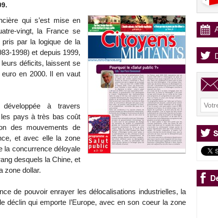
09.
ancière qui s’est mise en
atre-vingt, la France se
ris par la logique de la
1983-1998) et depuis 1999,
leurs déficits, laissent se
20 euro en 2000. Il en vaut
st développée à travers
s les pays à très bas coût
sation des mouvements de
ce, et avec elle la zone
re la concurrence déloyale
rang desquels la Chine, et
a zone dollar.
ce de pouvoir enrayer les délocalisations industrielles, la
 déclin qui emporte l’Europe, avec en son coeur la zone