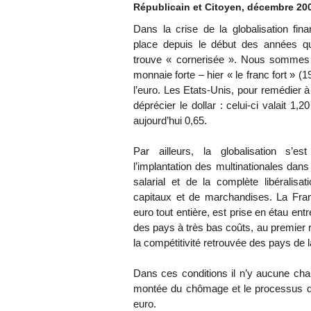
Républicain et Citoyen, décembre 20
Dans la crise de la globalisation fin
place depuis le début des années qu
trouve « cornerisée ». Nous sommes p
monnaie forte – hier « le franc fort » (
l’euro. Les Etats-Unis, pour remédier à 
déprécier le dollar : celui-ci valait 1,
aujourd’hui 0,65.
Par ailleurs, la globalisation s’e
l’implantation des multinationales dan
salarial et de la complète libérali
capitaux et de marchandises. La Fran
euro tout entière, est prise en étau ent
des pays à très bas coûts, au premier 
la compétitivité retrouvée des pays de l
Dans ces conditions il n’y aucune chan
montée du chômage et le processus de
euro.