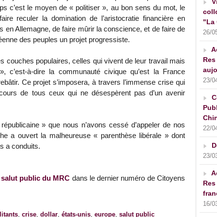
V
 c’est le moyen de « politiser », au bon sens du mot, le
coll
re reculer la domination de l’aristocratie financière en
"La 
 en Allemagne, de faire mûrir la conscience, et de faire de
26/0
éenne des peuples un projet progressiste.
A
Res 
les couches populaires, celles qui vivent de leur travail mais
aujo
», c’est-à-dire la communauté civique qu’est la France
23/0
rebâtir. Ce projet s’imposera, à travers l’immense crise qui
cours de tous ceux qui ne désespèrent pas d’un avenir
C
Publ
Chin
n républicaine » que nous n’avons cessé d’appeler de nos
22/0
che a ouvert la malheureuse « parenthèse libérale » dont
D
s a conduits.
23/0
A
 salut public du MRC
dans le dernier numéro de Citoyens
Res 
fran
16/0
litants
,
crise
,
dollar
,
états-unis
,
europe
,
salut public