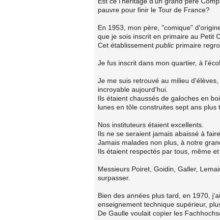
Est ce l'héritage d'un grand père Comp
pauvre pour finir le Tour de France?
En 1953, mon père, "comique" d'origine 
que je sois inscrit en primaire au Petit 
Cet établissement
public
primaire regro
Je fus inscrit dans mon quartier, à l'éc
Je me suis retrouvé au milieu d'élèves,
incroyable aujourd'hui.
Ils étaient chaussés de galoches en bo
lunes en tôle construites sept ans plus 
Nos instituteurs étaient excellents.
Ils ne se seraient jamais abaissé à fai
Jamais malades non plus, à notre gran
Ils étaient respectés par tous, même et
Messieurs Poiret, Goidin, Galler, Lemair
surpasser.
Bien des années plus tard, en 1970, j'a
enseignement technique supérieur, plus 
De Gaulle voulait copier les Fachhoch