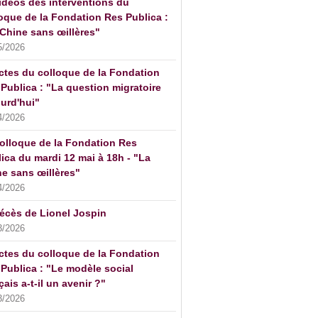
idéos des interventions du
oque de la Fondation Res Publica :
Chine sans œillères"
5/2026
ctes du colloque de la Fondation
Publica : "La question migratoire
urd'hui"
4/2026
olloque de la Fondation Res
ica du mardi 12 mai à 18h - "La
e sans œillères"
4/2026
écès de Lionel Jospin
3/2026
ctes du colloque de la Fondation
Publica : "Le modèle social
çais a-t-il un avenir ?"
3/2026