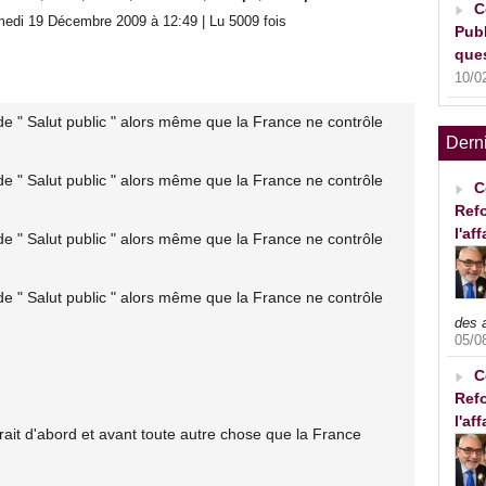
C
edi 19 Décembre 2009 à 12:49 | Lu 5009 fois
Publ
ques
10/0
de " Salut public " alors même que la France ne contrôle
Dern
de " Salut public " alors même que la France ne contrôle
C
Refo
l'af
de " Salut public " alors même que la France ne contrôle
de " Salut public " alors même que la France ne contrôle
des 
05/0
C
Refo
l'af
erait d'abord et avant toute autre chose que la France