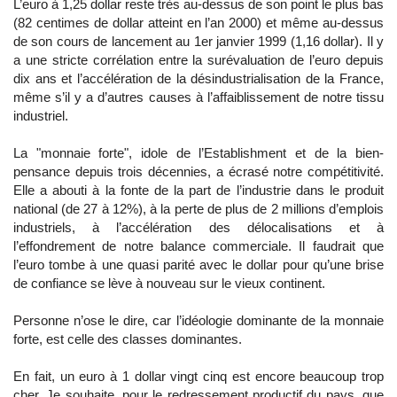
L’euro à 1,25 dollar reste très au-dessus de son point le plus bas
(82 centimes de dollar atteint en l’an 2000) et même au-dessus
de son cours de lancement au 1er janvier 1999 (1,16 dollar). Il y
a une stricte corrélation entre la surévaluation de l’euro depuis
dix ans et l’accélération de la désindustrialisation de la France,
même s’il y a d’autres causes à l’affaiblissement de notre tissu
industriel.
La "monnaie forte", idole de l’Establishment et de la bien-
pensance depuis trois décennies, a écrasé notre compétitivité.
Elle a abouti à la fonte de la part de l’industrie dans le produit
national (de 27 à 12%), à la perte de plus de 2 millions d’emplois
industriels, à l’accélération des délocalisations et à
l’effondrement de notre balance commerciale. Il faudrait que
l’euro tombe à une quasi parité avec le dollar pour qu’une brise
de confiance se lève à nouveau sur le vieux continent.
Personne n’ose le dire, car l’idéologie dominante de la monnaie
forte, est celle des classes dominantes.
En fait, un euro à 1 dollar vingt cinq est encore beaucoup trop
cher. Je souhaite, pour le redressement productif du pays, que