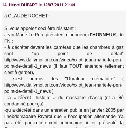
14.
Hervé DUPART
le 12/07/2011 21:44
à CLAUDE ROCHET :
Si vous appelez ceci être résistant :
Jean-Marie Le Pen, président d'honneur,
d'HONNEUR
, du
FN :
- à décréter devant les caméras que les chambres à gaz
sont "un point de détail"
http://www.dailymotion.com/video/xxiot_jean-marie-le-pen-
point-de-detail-1_news (il faut TOUT entendre tellement
c'est à gerber),
- s'est permis des "Durafour crématoire" (
http://www.dailymotion.com/video/xxiot_jean-marie-le-pen-
point-de-detail-1_news ),
- a « réécrit l’histoire » du massacre d’Ascq (et a été
condamné pour ça);
-qu a décrété dans un entretien publié en janvier 2005 par
l’hebdomadaire Rivarol que « l’occupation allemande n’a
pas été particulièrement inhumaine » et présenté la