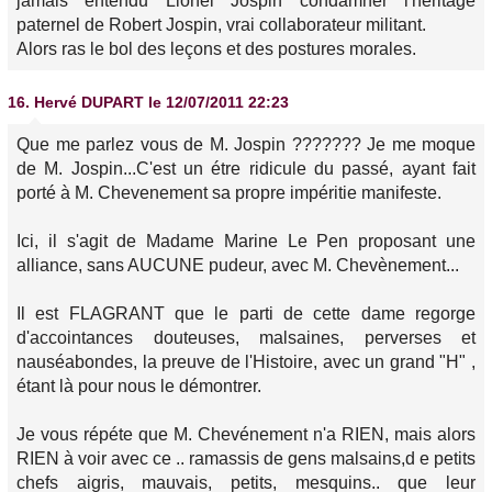
jamais entendu Lionel Jospin condamner l'héritage
paternel de Robert Jospin, vrai collaborateur militant.
Alors ras le bol des leçons et des postures morales.
16.
Hervé DUPART
le 12/07/2011 22:23
Que me parlez vous de M. Jospin ??????? Je me moque
de M. Jospin...C'est un étre ridicule du passé, ayant fait
porté à M. Chevenement sa propre impéritie manifeste.
Ici, il s'agit de Madame Marine Le Pen proposant une
alliance, sans AUCUNE pudeur, avec M. Chevènement...
Il est FLAGRANT que le parti de cette dame regorge
d'accointances douteuses, malsaines, perverses et
nauséabondes, la preuve de l'Histoire, avec un grand "H" ,
étant là pour nous le démontrer.
Je vous répéte que M. Chevénement n'a RIEN, mais alors
RIEN à voir avec ce .. ramassis de gens malsains,d e petits
chefs aigris, mauvais, petits, mesquins.. que leur