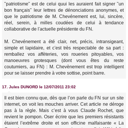
"patriotisme" est de celui quui les auraient fait signer "un
bon français" leur lettres de dénonciations anonymes, et
que le patriotisme de M. Chevénement est, lui, sincère,
réel, serein, à milles coudées de celui à tendance
collaborative de l'actuelle présidente du FN.
M. Chevénement a été clair, net, précis, intransigeant,
simple et lapidaire, et c'est très respectable de sa part :
remballez vos affèteries, vos roueries pitoyables, vos
manoeuvres grotesques (dont vous êtes du reste
coutumiers, au FN) : M. Chevènement est trop intelligent
pour se laisser prendre à votre sottise, point barre.
17.
Jules DUNORD
le 12/07/2011 23:02
Il est bien connu que, dès que l’on parle du FN sur un site
internet, on voit les mouches arriver. Cet article ne déroge
pas à la règle. Mais c’est à vous Claude Rochet, que
revient le pompon. Oser écrire que les premiers résistants
étaient l’extrême droite et son officine malfaisante « La