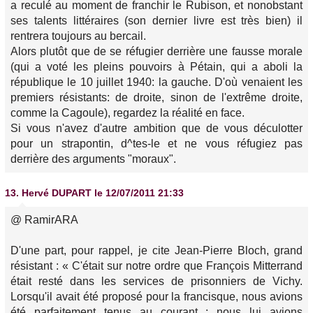
a reculé au moment de franchir le Rubison, et nonobstant
ses talents littéraires (son dernier livre est très bien) il
rentrera toujours au bercail.
Alors plutôt que de se réfugier derrière une fausse morale
(qui a voté les pleins pouvoirs à Pétain, qui a aboli la
république le 10 juillet 1940: la gauche. D'où venaient les
premiers résistants: de droite, sinon de l'extrême droite,
comme la Cagoule), regardez la réalité en face.
Si vous n'avez d'autre ambition que de vous déculotter
pour un strapontin, d^tes-le et ne vous réfugiez pas
derrière des arguments "moraux".
13.
Hervé DUPART
le 12/07/2011 21:33
@ RamirARA
D'une part, pour rappel, je cite Jean-Pierre Bloch, grand
résistant : « C'était sur notre ordre que François Mitterrand
était resté dans les services de prisonniers de Vichy.
Lorsqu'il avait été proposé pour la francisque, nous avions
été parfaitement tenus au courant ; nous lui avions