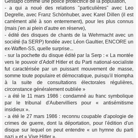
Gestapo comme une police protectrice de la population,
- a qui a noué des relations "particulières" avec Leo
Degrelle, avec Franz Schönhuber, avec Karel Dillen (il est
carrément allé à son enterrement), pour les plus connus
(mais j'en ai plein d'autre en réserve),
- édité des disques de chants de la Wehrmacht avec un
société (la SERP) fondée avec Léon Gaultier, ENCORE un
ex-Waffen-SS, quelle surprise...
- sur la pochette du disque édité par la Serp : « La montée
vers le pouvoir d'Adolf Hitler et du Parti national-socialiste
fut caractérisée par un puissant mouvement de masse,
somme toute populaire et démocratique, puisqu'il triompha
à la suite de consultations électorales régulières,
circonstance généralement oubliée »
- a été le 11 mars 1986 : condamné au franc symbolique
par le tribunal d'Aubervilliers pour « antisémitisme
insidieux ».
- a été le 27 mars 1986 : reconnu coupable d'apologie de
crimes de guerre, dont la déportation, pour l'édition d'un
disque sur lequel on peut entendre « un hymne du parti
nazi » et « Vive Hitler ».