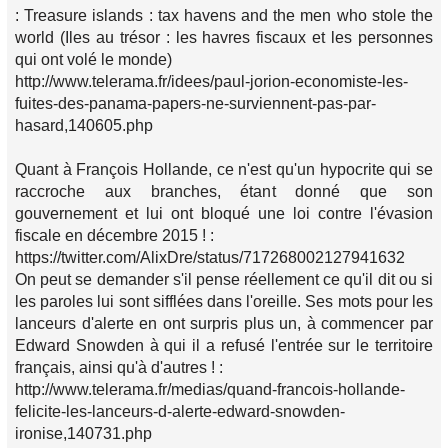
: Treasure islands : tax havens and the men who stole the
world (Iles au trésor : les havres fiscaux et les personnes
qui ont volé le monde)
http://www.telerama.fr/idees/paul-jorion-economiste-les-
fuites-des-panama-papers-ne-surviennent-pas-par-
hasard,140605.php
Quant à François Hollande, ce n'est qu'un hypocrite qui se
raccroche aux branches, étant donné que son
gouvernement et lui ont bloqué une loi contre l'évasion
fiscale en décembre 2015 ! :
https://twitter.com/AlixDre/status/717268002127941632
On peut se demander s'il pense réellement ce qu'il dit ou si
les paroles lui sont sifflées dans l'oreille. Ses mots pour les
lanceurs d'alerte en ont surpris plus un, à commencer par
Edward Snowden à qui il a refusé l'entrée sur le territoire
français, ainsi qu'à d'autres ! :
http://www.telerama.fr/medias/quand-francois-hollande-
felicite-les-lanceurs-d-alerte-edward-snowden-
ironise,140731.php