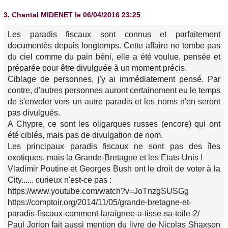
3.
Chantal MIDENET
le 06/04/2016 23:25
Les paradis fiscaux sont connus et parfaitement
documentés depuis longtemps. Cette affaire ne tombe pas
du ciel comme du pain béni, elle a été voulue, pensée et
préparée pour être divulguée à un moment précis.
Ciblage de personnes, j'y ai immédiatement pensé. Par
contre, d'autres personnes auront certainement eu le temps
de s'envoler vers un autre paradis et les noms n'en seront
pas divulgués.
A Chypre, ce sont les oligarques russes (encore) qui ont
été ciblés, mais pas de divulgation de nom.
Les principaux paradis fiscaux ne sont pas des îles
exotiques, mais la Grande-Bretagne et les Etats-Unis !
Vladimir Poutine et Georges Bush ont le droit de voter à la
City...... curieux n'est-ce pas :
https://www.youtube.com/watch?v=JoTnzgSUSGg
https://comptoir.org/2014/11/05/grande-bretagne-et-
paradis-fiscaux-comment-laraignee-a-tisse-sa-toile-2/
Paul Jorion fait aussi mention du livre de Nicolas Shaxson