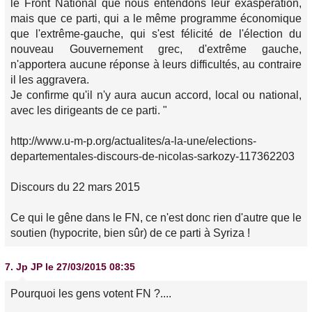
le Front National que nous entendons leur exaspération,
mais que ce parti, qui a le même programme économique
que l'extrême-gauche, qui s'est félicité de l'élection du
nouveau Gouvernement grec, d'extrême gauche,
n'apportera aucune réponse à leurs difficultés, au contraire
il les aggravera.
Je confirme qu'il n'y aura aucun accord, local ou national,
avec les dirigeants de ce parti. "
http://www.u-m-p.org/actualites/a-la-une/elections-
departementales-discours-de-nicolas-sarkozy-117362203
Discours du 22 mars 2015
Ce qui le gêne dans le FN, ce n'est donc rien d'autre que le
soutien (hypocrite, bien sûr) de ce parti à Syriza !
7.
Jp JP
le 27/03/2015 08:35
Pourquoi les gens votent FN ?....