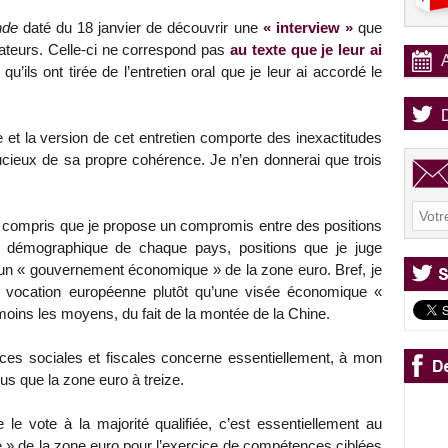
nde
daté du 18 janvier de découvrir une
« interview »
que
rateurs. Celle-ci ne correspond pas
au texte que je leur ai
 qu’ils ont tirée de l’entretien oral que je leur ai accordé le
 et la version de cet entretien comporte des inexactitudes
cieux de sa propre cohérence. Je n’en donnerai que trois
n compris que je propose un compromis entre des positions
s démographique de chaque pays, positions que je juge
d’un « gouvernement économique » de la zone euro. Bref, je
sa vocation européenne plutôt qu’une visée économique «
moins les moyens, du fait de la montée de la Chine.
s sociales et fiscales concerne essentiellement, à mon
us que la zone euro à treize.
e le vote à la majorité qualifiée, c’est essentiellement au
» de la zone euro pour l’exercice de compétences ciblées