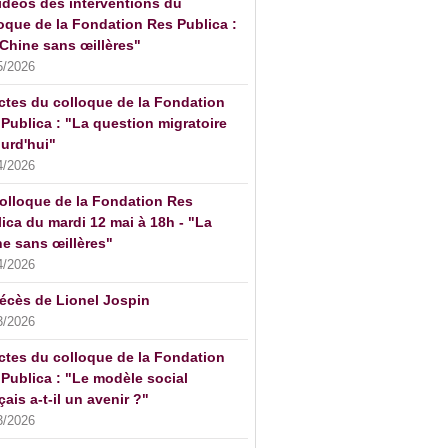
idéos des interventions du
oque de la Fondation Res Publica :
Chine sans œillères"
5/2026
ctes du colloque de la Fondation
Publica : "La question migratoire
urd'hui"
4/2026
olloque de la Fondation Res
ica du mardi 12 mai à 18h - "La
e sans œillères"
4/2026
écès de Lionel Jospin
3/2026
ctes du colloque de la Fondation
Publica : "Le modèle social
çais a-t-il un avenir ?"
3/2026