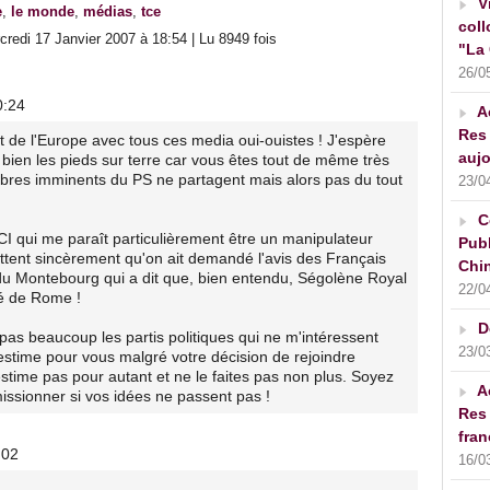
V
e
,
le monde
,
médias
,
tce
coll
redi 17 Janvier 2007 à 18:54 | Lu 8949 fois
"La 
26/0
0:24
A
Res 
t de l'Europe avec tous ces media oui-ouistes ! J'espère
aujo
ien les pieds sur terre car vous êtes tout de même très
mbres imminents du PS ne partagent mais alors pas du tout
23/0
C
 qui me paraît particulièrement être un manipulateur
Publ
rettent sincèrement qu'on ait demandé l'avis des Français
Chin
ndu Montebourg qui a dit que, bien entendu, Ségolène Royal
22/0
té de Rome !
D
s beaucoup les partis politiques qui ne m'intéressent
23/0
d'estime pour vous malgré votre décision de rejoindre
me pas pour autant et ne le faites pas non plus. Soyez
A
missionner si vos idées ne passent pas !
Res 
fran
:02
16/0