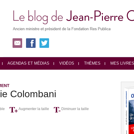
AGENDAS ET MÉDIAS
VIDÉOS
THÈMES
MES LIVRE
MENT
rie Colombani
ble
Augmenter la taille
Diminuer la taille