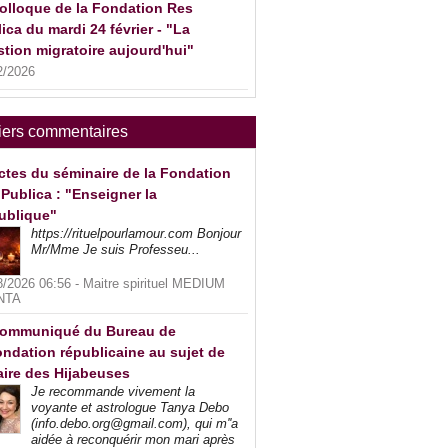
olloque de la Fondation Res
ica du mardi 24 février - "La
tion migratoire aujourd'hui"
2/2026
iers commentaires
ctes du séminaire de la Fondation
Publica : "Enseigner la
ublique"
https://rituelpourlamour.com Bonjour
Mr/Mme Je suis Professeu...
8/2026 06:56 -
Maitre spirituel MEDIUM
NTA
ommuniqué du Bureau de
ndation républicaine au sujet de
faire des Hijabeuses
Je recommande vivement la
voyante et astrologue Tanya Debo
(info.debo.org@gmail.com), qui m''a
aidée à reconquérir mon mari après