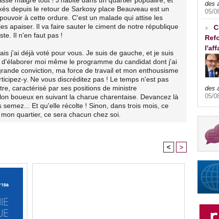
des 
exés depuis le retour de Sarkosy place Beauveau est un
05/0
ouvoir à cette ordure. C'est un malade qui attise les
s apaiser. Il va faire sauter le ciment de notre république
C
te. Il n'en faut pas !
Refo
l'af
s j'ai déjà voté pour vous. Je suis de gauche, et je suis
d'élaborer moi même le programme du candidat dont j'ai
 grande conviction, ma force de travail et mon enthousisme
rticipez-y. Ne vous discréditez pas ! Le temps n'est pas
, caractérisé par ses positions de ministre
des 
05/0
lon boueux en suivant la charue charentaise. Devancez là
semez... Et qu'elle récolte ! Sinon, dans trois mois, ce
 mon quartier, ce sera chacun chez soi.
<
>