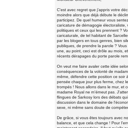
C'est avec regret que j'appris votre dé
moindre alors que déjà débute le décl
participez. De quel humeur vous sentez
caricature de démagogie électoraliste,
politiques et ceux qui les prennent ? 
caricaturale, de tel habitant de Sarcelle
par les blogers en tous genres, bien si
publiques, de prendre la parole ? Vous
une, au point, ceci est drôle au mois, 
récents dérapages du porte parole rem
On veut me faire avaler cette idée selo
conséquences de la volonté de madame Ro
même, défendre cette position ce soir à 
pensée chaque jour plus ferme, chez les
trompés ! Nous allons dans le mur, et c
madame Royal ne m'émeut pas. J'attend
flingues de Sarkosy lors des débats qu
discussion dans le domaine de l'économ
sexe, ni même sans doute de compéten
De grâce, si vous êtes toujours avec n
balance, et que cela change ! Pour l'en
maintenant secondaire. Il faut qu'elle p