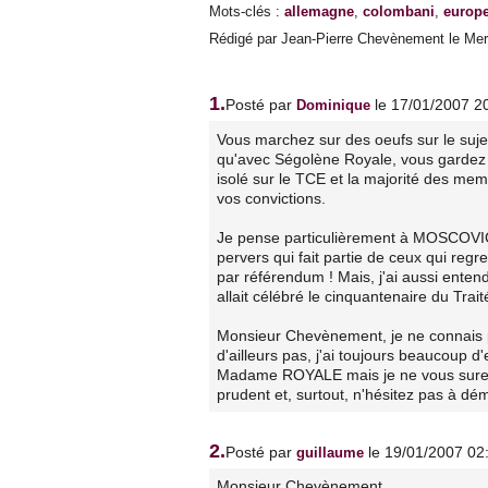
Mots-clés
:
allemagne
,
colombani
,
europ
Rédigé par Jean-Pierre Chevènement le Merc
1.
Posté par
le 17/01/2007 2
Dominique
Vous marchez sur des oeufs sur le suje
qu'avec Ségolène Royale, vous gardez b
isolé sur le TCE et la majorité des me
vos convictions.
Je pense particulièrement à MOSCOVICI
pervers qui fait partie de ceux qui reg
par référendum ! Mais, j'ai aussi ente
allait célébré le cinquantenaire du Trai
Monsieur Chevènement, je ne connais pa
d'ailleurs pas, j'ai toujours beaucoup 
Madame ROYALE mais je ne vous suresti
prudent et, surtout, n'hésitez pas à dé
2.
Posté par
le 19/01/2007 02
guillaume
Monsieur Chevènement,