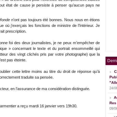
out état de cause je persiste à penser qu’aucun pays ne
Monde
n’ont pas toujours été bonnes. Nous nous en étions
e où j’exerçais les fonctions de ministre de l’Intérieur. Je
it prescription.
onne foi des deux journalistes, je ne peux m’empêcher de
ique » concernant le texte et du portrait ensommeillé qui
teur des vingt clichés pris par votre photographe) que la
est pas éteinte.
Dern
ublier cette lettre moins au titre du droit de réponse qu’à
C
Publ
correctement traduite sa pensée.
"All
24/0
ecteur, en l’assurance de ma considération distinguée.
A
Res 
rmentier a reçu mardi 16 janvier vers 19h30.
09/0