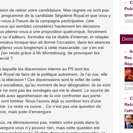
C
Publ
cision de retirer votre candidature. Mes regrets ne sont pas
ques
in programmé de la candidate Ségolène Royal et que vous y
-vous à l'heure de la campagne participative, cete
10/0
 vous qui semblez considérez hautement les décisions
Vous plierez-vous à une proposition quelconque, forcément
s ou d'ailleurs, formulée via ce diable d'internet, et relayée
Dern
lencieux lorsque leur ait donné l'occasion, dans les séances
 plierez vous longtemps à cette mascarade, car s'en est
A
et j'en rends grâce à Mr Montebourg, de provoquer les
Res 
ercié ?
Rép
n laquelle les discenssion interne au PS sont les
yal de faire de la politique autrement. Je l'ai vue, elle
la télévision ! Ces discenssions sont le reflet de cette
07/0
 socialistes, qu'au moment de leur désignation, ils se sont
DJA
e ne sont pas les sondages qui me le disent. Le sourire de
s avec appréhension de la voir confronter aux porte-
C
i vont tomber. Nous l'avons déjà vu sombrer lors d'une
Refo
ie. Le reste va suivre... Ce n'est pas une question de
l'af
ce, mais juste d'envergure.
ous, ne démissionnez pas, mettez votre poids dans la
vergure vous n'y pouvez rien, mais cette question est
asse malgré tout ! J'habite dans un quartier popualire, et