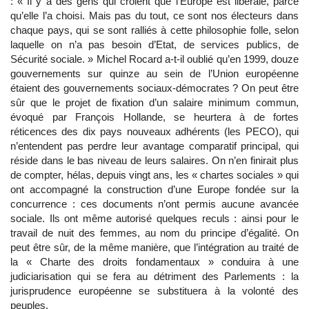
: « Il y a des gens qui croient que l’Europe est libérale, parce
qu’elle l’a choisi. Mais pas du tout, ce sont nos électeurs dans
chaque pays, qui se sont ralliés à cette philosophie folle, selon
laquelle on n’a pas besoin d’Etat, de services publics, de
Sécurité sociale. » Michel Rocard a-t-il oublié qu’en 1999, douze
gouvernements sur quinze au sein de l’Union européenne
étaient des gouvernements sociaux-démocrates ? On peut être
sûr que le projet de fixation d’un salaire minimum commun,
évoqué par François Hollande, se heurtera à de fortes
réticences des dix pays nouveaux adhérents (les PECO), qui
n’entendent pas perdre leur avantage comparatif principal, qui
réside dans le bas niveau de leurs salaires. On n’en finirait plus
de compter, hélas, depuis vingt ans, les « chartes sociales » qui
ont accompagné la construction d’une Europe fondée sur la
concurrence : ces documents n’ont permis aucune avancée
sociale. Ils ont même autorisé quelques reculs : ainsi pour le
travail de nuit des femmes, au nom du principe d’égalité. On
peut être sûr, de la même manière, que l’intégration au traité de
la « Charte des droits fondamentaux » conduira à une
judiciarisation qui se fera au détriment des Parlements : la
jurisprudence européenne se substituera à la volonté des
peuples.