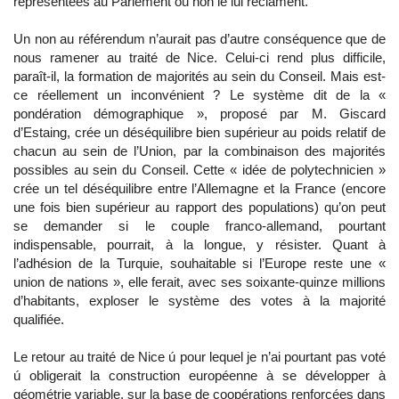
représentées au Parlement ou non le lui réclament.
Un non au référendum n’aurait pas d’autre conséquence que de
nous ramener au traité de Nice. Celui-ci rend plus difficile,
paraît-il, la formation de majorités au sein du Conseil. Mais est-
ce réellement un inconvénient ? Le système dit de la «
pondération démographique », proposé par M. Giscard
d’Estaing, crée un déséquilibre bien supérieur au poids relatif de
chacun au sein de l’Union, par la combinaison des majorités
possibles au sein du Conseil. Cette « idée de polytechnicien »
crée un tel déséquilibre entre l’Allemagne et la France (encore
une fois bien supérieur au rapport des populations) qu’on peut
se demander si le couple franco-allemand, pourtant
indispensable, pourrait, à la longue, y résister. Quant à
l’adhésion de la Turquie, souhaitable si l’Europe reste une «
union de nations », elle ferait, avec ses soixante-quinze millions
d’habitants, exploser le système des votes à la majorité
qualifiée.
Le retour au traité de Nice ú pour lequel je n’ai pourtant pas voté
ú obligerait la construction européenne à se développer à
géométrie variable, sur la base de coopérations renforcées dans