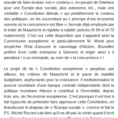
ensuite de faire évoluer son « contenu », en pesant de l’intérieur
pour une Europe plus sociale, plus autonome, etc., mais une
véritable « Constitution libérale » qui prédétermine le contenu
des politiques, en les soumettant au « principe d’une économie
ouverte où la concurrence est libre », formule déjà employée par
le traité de Maastricht et répétée à satiété (articles III 69 et III 70
notamment). C’est sur cette disposition que s’appuient ainsi la
Commission européenne et particulièrement M. Monti pour
empêcher l’Etat d’assurer le sauvetage d’Alstom. Bruxelles
préfère livrer cette entreprise à Siemens et ériger ainsi ú ô
paradoxe ! ú un monopole, au nom de « la concurrence » !
Le projet dit de « Constitution européenne » perpétue, par
ailleurs, les critères de Maastricht et le pacte de stabilité
budgétaire, asphyxiants pour la croissance. Il institutionnalise le
pouvoir exorbitant d’une banque centrale indépendante dont la
politique monétaire frileuse a contribué à l’immobilité, depuis
trois ans, de l’économie européenne. C’est pourquoi il est tout à
fait hypocrite de prétendre faire approuver cette Constitution, en
brandissant le drapeau de « l’Europe sociale », comme le fait le
PS. Michel Rocard sait bien qu’il ne dit pas la vérité quand il écrit