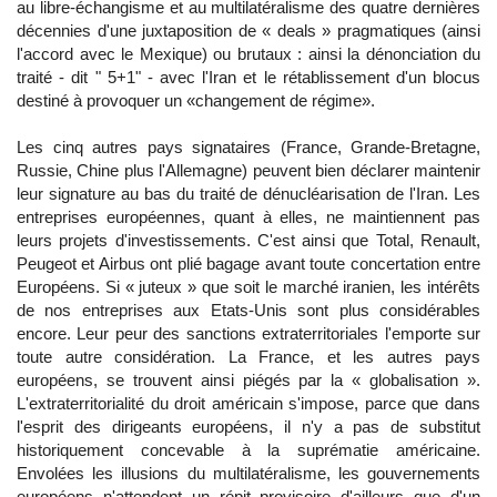
au libre-échangisme et au multilatéralisme des quatre dernières
décennies d'une juxtaposition de « deals » pragmatiques (ainsi
l'accord avec le Mexique) ou brutaux : ainsi la dénonciation du
traité - dit " 5+1" - avec l'Iran et le rétablissement d'un blocus
destiné à provoquer un «changement de régime».
Les cinq autres pays signataires (France, Grande-Bretagne,
Russie, Chine plus l'Allemagne) peuvent bien déclarer maintenir
leur signature au bas du traité de dénucléarisation de l'Iran. Les
entreprises européennes, quant à elles, ne maintiennent pas
leurs projets d'investissements. C'est ainsi que Total, Renault,
Peugeot et Airbus ont plié bagage avant toute concertation entre
Européens. Si « juteux » que soit le marché iranien, les intérêts
de nos entreprises aux Etats-Unis sont plus considérables
encore. Leur peur des sanctions extraterritoriales l'emporte sur
toute autre considération. La France, et les autres pays
européens, se trouvent ainsi piégés par la « globalisation ».
L'extraterritorialité du droit américain s'impose, parce que dans
l'esprit des dirigeants européens, il n'y a pas de substitut
historiquement concevable à la suprématie américaine.
Envolées les illusions du multilatéralisme, les gouvernements
européens n'attendent un répit provisoire d'ailleurs que d'un