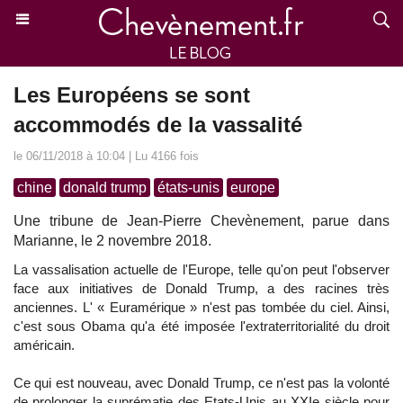
Les Européens se sont
accommodés de la vassalité
le 06/11/2018 à 10:04 | Lu 4166 fois
chine
donald trump
états-unis
europe
Une tribune de Jean-Pierre Chevènement, parue dans
Marianne, le 2 novembre 2018.
La vassalisation actuelle de l'Europe, telle qu'on peut l'observer
face aux initiatives de Donald Trump, a des racines très
anciennes. L' « Euramérique » n'est pas tombée du ciel. Ainsi,
c'est sous Obama qu'a été imposée l'extraterritorialité du droit
américain.
Ce qui est nouveau, avec Donald Trump, ce n'est pas la volonté
de prolonger la suprématie des Etats-Unis au XXIe siècle pour