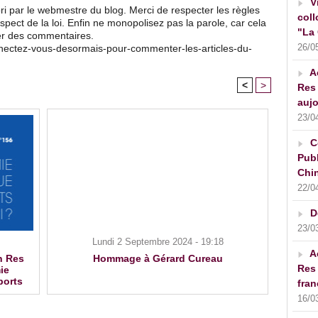
V
ri par le webmestre du blog. Merci de respecter les règles
coll
pect de la loi. Enfin ne monopolisez pas la parole, car cela
"La 
ser des commentaires.
26/0
nnectez-vous-desormais-pour-commenter-les-articles-du-
A
<
>
Res 
aujo
23/0
C
Publ
Chin
22/0
D
23/0
Lundi 2 Septembre 2024 - 19:18
A
n Res
Hommage à Gérard Cureau
Res 
ie
ports
fran
16/0