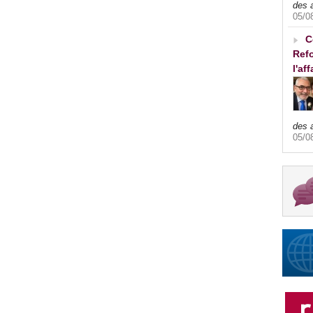
des 
05/0
C
Refo
l'af
des 
05/0