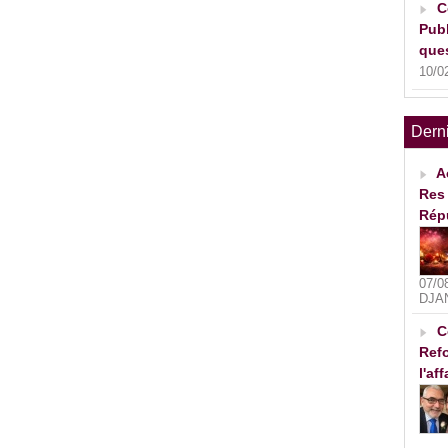
C
Publ
ques
10/0
Dern
A
Res 
Rép
07/0
DJA
C
Refo
l'af