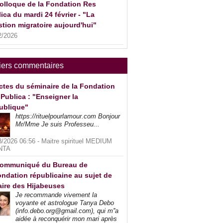
olloque de la Fondation Res
ica du mardi 24 février - "La
tion migratoire aujourd'hui"
2/2026
iers commentaires
ctes du séminaire de la Fondation
Publica : "Enseigner la
ublique"
https://rituelpourlamour.com Bonjour
Mr/Mme Je suis Professeu...
8/2026 06:56 -
Maitre spirituel MEDIUM
NTA
ommuniqué du Bureau de
ndation républicaine au sujet de
faire des Hijabeuses
Je recommande vivement la
voyante et astrologue Tanya Debo
(info.debo.org@gmail.com), qui m''a
aidée à reconquérir mon mari après