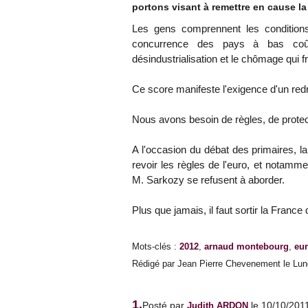
portons visant à remettre en cause la
Les gens comprennent les conditions 
concurrence des pays à bas coûts
désindustrialisation et le chômage qui f
Ce score manifeste l'exigence d'un red
Nous avons besoin de règles, de protect
A l'occasion du débat des primaires, la
revoir les règles de l'euro, et notamm
M. Sarkozy se refusent à aborder.
Plus que jamais, il faut sortir la France
Mots-clés
:
2012
,
arnaud montebourg
,
eu
Rédigé par Jean Pierre Chevenement le Lund
1.
Posté par
le 10/10/201
Judith ARDON