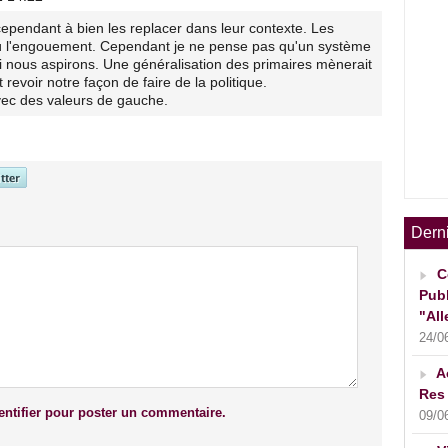
 cependant à bien les replacer dans leur contexte. Les
'où l'engouement. Cependant je ne pense pas qu'un système
oi nous aspirons. Une généralisation des primaires mènerait
t revoir notre façon de faire de la politique.
vec des valeurs de gauche.
Dern
C
Publ
"All
24/0
A
Res 
ntifier pour poster un commentaire.
09/0