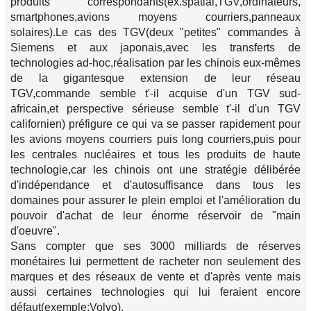
produits correspondants(ex.spatial,TGV,ordinateurs,
smartphones,avions moyens courriers,panneaux
solaires).Le cas des TGV(deux "petites" commandes à
Siemens et aux japonais,avec les transferts de
technologies ad-hoc,réalisation par les chinois eux-mêmes
de la gigantesque extension de leur réseau
TGV,commande semble t'-il acquise d'un TGV sud-
africain,et perspective sérieuse semble t'-il d'un TGV
californien) préfigure ce qui va se passer rapidement pour
les avions moyens courriers puis long courriers,puis pour
les centrales nucléaires et tous les produits de haute
technologie,car les chinois ont une stratégie délibérée
d'indépendance et d'autosuffisance dans tous les
domaines pour assurer le plein emploi et l'amélioration du
pouvoir d'achat de leur énorme réservoir de "main
d'oeuvre".
Sans compter que ses 3000 milliards de réserves
monétaires lui permettent de racheter non seulement des
marques et des réseaux de vente et d'après vente mais
aussi certaines technologies qui lui feraient encore
défaut(exemple;Volvo).