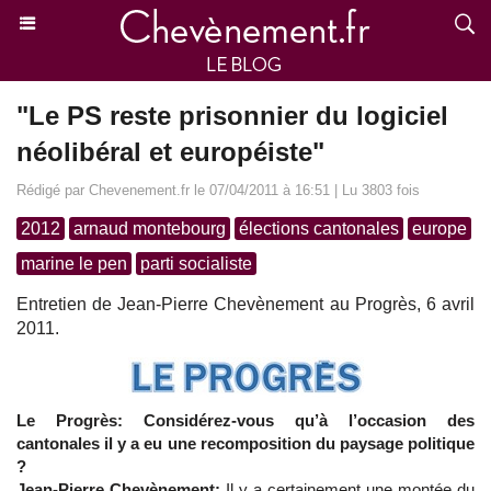
"Le PS reste prisonnier du logiciel
néolibéral et européiste"
Rédigé par Chevenement.fr le 07/04/2011 à 16:51 | Lu 3803 fois
2012
arnaud montebourg
élections cantonales
europe
marine le pen
parti socialiste
Entretien de Jean-Pierre Chevènement au Progrès, 6 avril
2011.
Le Progrès: Considérez-vous qu’à l’occasion des
cantonales il y a eu une recomposition du paysage politique
?
Jean-Pierre Chevènement:
Il y a certainement une montée du