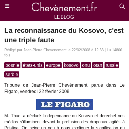
La reconnaissance du Kosovo, c'est
une triple faute
Rédigé par Jean-Pierre Chevènement le 22/02/2008 à 12:33 | Lu 14806
fois
bosnie
états-unis
europe
kosovo
onu
otan
russie
serbie
Tribune de Jean-Pierre Chevènement, parue dans Le
Figaro, vendredi 22 février 2008.
M. Thaci a déclaré l’indépendance du Kosovo et derechef nos
médias s’illuminent devant la profusion des drapeaux agités à
Pristina. On peine un peu à nous expliquer la signification du