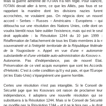
Mais la guerre aérienne de l’OTAN n’a rien réglé. Pour vaincre,
l’OTAN devait aller à terre, ce que les Alliés, pas fous et se
rappelant la manière dont les divisions nazies furent
accrochées, ne voulaient pas. On négocia donc un nouvel
accord – Serbes – Russes – Américains - Européens – qui
déboucha sur une résolution des Nations Unies, celle dont on
voudra bientôt nous faire oublier l’existence, mais qui est le seul
droit applicable : la Résolution 1244 du 10 juin 1999 :
Réaffirmation de l’attachement de tous les Etats-membres à la
«
souveraineté et à l’intégrité territoriale de la République fédérale
de la Yougoslavie »
. Appel en vue d’une
« autonomie
substantielle et d’une véritable auto-administration du Kosovo »
.
Autonomie. Pas d’indépendance, pas de nouvel Etat.
Préservation de ce vieil acquis européen que sont les Accords
d’Helsinki. C’est à cette condition qu’il y eut paix, et que l’Europe
(et les Etats-Unis) s’épargnèrent une guerre horrible.
Certes une résolution n’est pas intangible. Si le Conseil de
Sécurité juge que les Kosovars ont raison de proclamer leur
indépendance, il adoptera une nouvelle résolution qui se
substituera à la Résolution 1244. Mais si le Conseil de Sécurité
ne modifie pas la Résolution 1244 – et il ne le fera pas – le droit