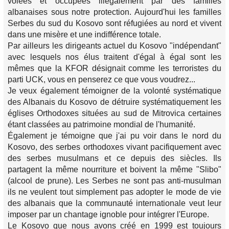
volées et occupées illégalement par des familles
albanaises sous notre protection. Aujourd'hui les familles
Serbes du sud du Kosovo sont réfugiées au nord et vivent
dans une misère et une indifférence totale.
Par ailleurs les dirigeants actuel du Kosovo "indépendant"
avec lesquels nos élus traitent d'égal à égal sont les
mêmes que la KFOR désignait comme les terroristes du
parti UCK, vous en penserez ce que vous voudrez...
Je veux également témoigner de la volonté systématique
des Albanais du Kosovo de détruire systématiquement les
églises Orthodoxes situées au sud de Mitrovica certaines
étant classées au patrimoine mondial de l'humanité.
Également je témoigne que j'ai pu voir dans le nord du
Kosovo, des serbes orthodoxes vivant pacifiquement avec
des serbes musulmans et ce depuis des siècles. Ils
partagent la même nourriture et boivent la même "Slibo"
(alcool de prune). Les Serbes ne sont pas anti-musulman
ils ne veulent tout simplement pas adopter le mode de vie
des albanais que la communauté internationale veut leur
imposer par un chantage ignoble pour intégrer l'Europe.
Le Kosovo que nous avons créé en 1999 est toujours