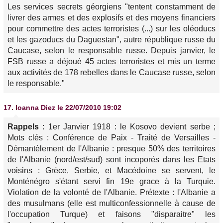
Les services secrets géorgiens "tentent constamment de
livrer des armes et des explosifs et des moyens financiers
pour commettre des actes terroristes (...) sur les oléoducs
et les gazoducs du Daguestan", autre république russe du
Caucase, selon le responsable russe. Depuis janvier, le
FSB russe a déjoué 45 actes terroristes et mis un terme
aux activités de 178 rebelles dans le Caucase russe, selon
le responsable."
17.
Ioanna Diez
le 22/07/2010 19:02
‎Rappels
: 1er Janvier 1918 : le Kosovo devient serbe ;
Mots clés : Conférence de Paix - Traité de Versailles -
Démantèlement de l'Albanie : presque 50% des territoires
de l'Albanie (nord/est/sud) sont incoporés dans les Etats
voisins : Grèce, Serbie, et Macédoine se servent, le
Monténégro s'étant servi fin 19e grace à la Turquie.
Violation de la volonté de l'Albanie. Prétexte : l'Albanie a
des musulmans (elle est multiconfessionnelle à cause de
l'occupation Turque) et faisons "disparaitre" les