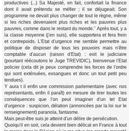
productives (...) Sa Majesté, en fait, confortait la finance
dont il avait prétendu se méfier ; il se déjugeait. Son
programme ne devait plus changer de tout le règne, même
si les riches devenaient plus riches et les pauvres plus
pauvres, comme dans le restant du monde." Après tout, y a
la classe moyenne (j'en suis), elle supportera et fera frein
et contrepoids. L'Etat d'urgence me semble permettre au
politique de disposer de tous les pouvoirs mais n'être
comptable d'aucun (raison d'Etat) : exit le judiciaire
(pourtant réécoutons le Juge TREVIDIC), bienvenue l'Etat
policier (cela dit je peux comprendre les forces de l'ordre
qui sont exténuées, exsangues et donc un tout petit peu
tendues).
Y aura t il enfin une commission parlementaire (avec nos
représentants, enfin il paraît) en mesure de tirer toutes les
conséquences que l'on peut imaginer d'un tel Etat
d'urgence : suspicion, délation (annoncées par la loi sur le
renseignement) paranoïa, fantasme.
Mais peut-être suis je atteint d'un délire de persécution.
Quoiqu'il en soit, cela devient bien délicat en France à tout