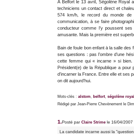
A Belfort le 13 avril, Ségolène Royal 
techniciens un contact direct et chale
574 km/h, le record du monde de vit
communication, à se faire photographi
conducteur comme l’y poussent ses co
amusante. Mais la première est superb
Bain de foule bon enfant à la salle des
ses questions : pas l’ombre d’une hési
cette femme qui « incarne » si bien. 
Président(e) de la République a pour p
d’incarner la France. Entre elle et ses 
on dit aujourd’hui.
Mots-clés
:
alstom
,
belfort
,
ségolène roya
Rédigé par Jean-Pierre Chevènement le Dima
1.
Posté par
le 16/04/2007
Claire Strime
La candidate incarne aussi la "question