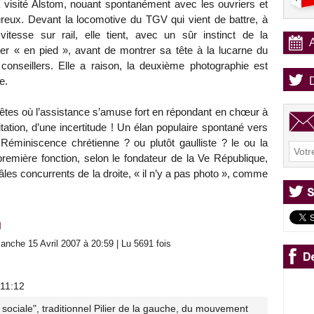
a visité Alstom, nouant spontanément avec les ouvriers et
ureux. Devant la locomotive du TGV qui vient de battre, à
esse sur rail, elle tient, avec un sûr instinct de la
er « en pied », avant de montrer sa tête à la lucarne du
nseillers. Elle a raison, la deuxième photographie est
e.
 fêtes où l’assistance s’amuse fort en répondant en chœur à
tation, d’une incertitude ! Un élan populaire spontané vers
Réminiscence chrétienne ? ou plutôt gaulliste ? le ou la
remière fonction, selon le fondateur de la Ve République,
pâles concurrents de la droite, « il n’y a pas photo », comme
l
nche 15 Avril 2007 à 20:59 | Lu 5691 fois
 11:12
 sociale", traditionnel Pilier de la gauche, du mouvement