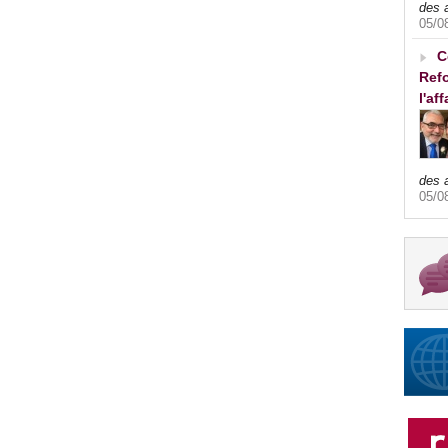
des 
05/0
C
Refo
l'af
des 
05/0