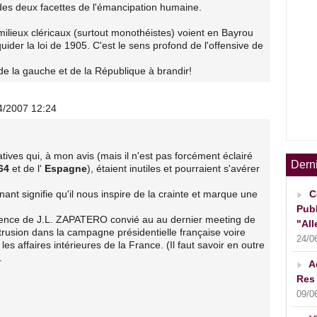
des deux facettes de l'émancipation humaine.
ns milieux cléricaux (surtout monothéistes) voient en Bayrou
uider la loi de 1905. C'est le sens profond de l'offensive de
e de la gauche et de la République à brandir!
4/2007 12:24
ves qui, à mon avis (mais il n'est pas forcément éclairé
Dern
64
et de l'
Espagne
), étaient inutiles et pourraient s'avérer
ant signifie qu'il nous inspire de la crainte et marque une
C
Publ
sence de J.L. ZAPATERO convié au au dernier meeting de
"All
usion dans la campagne présidentielle française voire
24/0
 affaires intérieures de la France. (Il faut savoir en outre
.
A
Res 
09/0