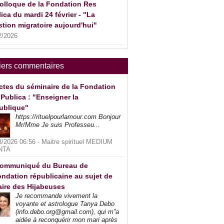
olloque de la Fondation Res
ica du mardi 24 février - "La
tion migratoire aujourd'hui"
2/2026
iers commentaires
ctes du séminaire de la Fondation
Publica : "Enseigner la
ublique"
https://rituelpourlamour.com Bonjour
Mr/Mme Je suis Professeu...
8/2026 06:56 -
Maitre spirituel MEDIUM
NTA
ommuniqué du Bureau de
ndation républicaine au sujet de
faire des Hijabeuses
Je recommande vivement la
voyante et astrologue Tanya Debo
(info.debo.org@gmail.com), qui m''a
aidée à reconquérir mon mari après