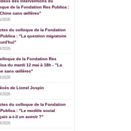
idéos des interventions du
oque de la Fondation Res Publica :
Chine sans œillères"
5/2026
ctes du colloque de la Fondation
Publica : "La question migratoire
urd'hui"
4/2026
olloque de la Fondation Res
ica du mardi 12 mai à 18h - "La
e sans œillères"
4/2026
écès de Lionel Jospin
3/2026
ctes du colloque de la Fondation
Publica : "Le modèle social
çais a-t-il un avenir ?"
3/2026