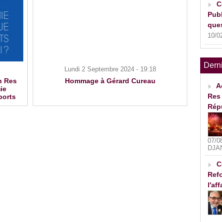
C
Publ
ques
10/0
Dern
Lundi 2 Septembre 2024 - 19:18
n Res
Hommage à Gérard Cureau
A
ie
Res 
ports
Rép
07/0
DJA
C
Refo
l'af