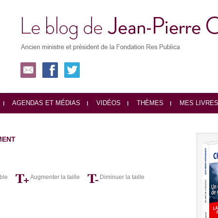
AGENDAS ET MÉDIAS
VIDÉOS
THÈMES
MES LIVRE
MENT
ble
Augmenter la taille
Diminuer la taille