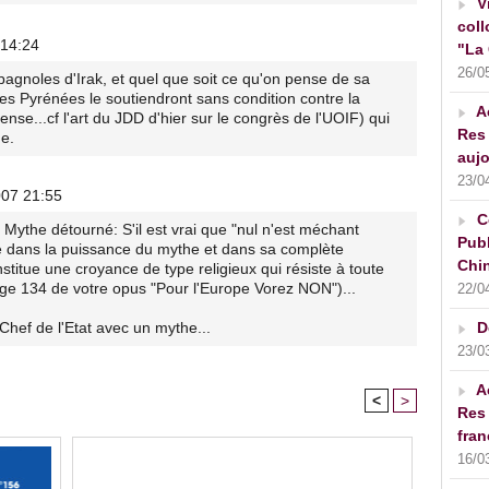
V
coll
 14:24
"La 
26/0
pagnoles d'Irak, et quel que soit ce qu'on pense de sa
 des Pyrénées le soutiendront sans condition contre la
A
ense...cf l'art du JDD d'hier sur le congrès de l'UOIF) qui
Res 
ne.
aujo
23/0
007 21:55
C
 Mythe détourné: S'il est vrai que "nul n'est méchant
Publ
ue dans la puissance du mythe et dans sa complète
Chin
stitue une croyance de type religieux qui résiste à toute
age 134 de votre opus "Pour l'Europe Vorez NON")...
22/0
D
 Chef de l'Etat avec un mythe...
23/0
A
<
>
Res 
fran
16/0