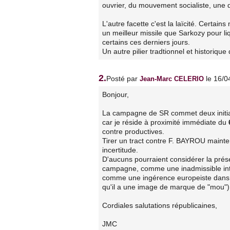
ouvrier, du mouvement socialiste, une 
L'autre facette c'est la laïcité. Certai
un meilleur missile que Sarkozy pour liq
certains ces derniers jours.
Un autre pilier tradtionnel et historiqu
2.
Posté par
le 16/0
Jean-Marc CELERIO
Bonjour,
La campagne de SR commet deux initiati
car je réside à proximité immédiate du
contre productives.
Tirer un tract contre F. BAYROU mainten
incertitude.
D'aucuns pourraient considérer la pré
campagne, comme une inadmissible intr
comme une ingérence europeiste dans les
qu'il a une image de marque de "mou")
Cordiales salutations républicaines,
JMC