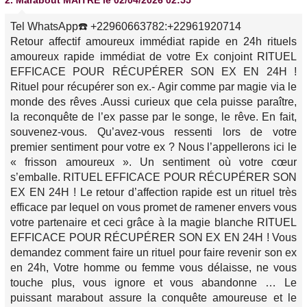
2.
Marabout MAITRE
le 02/04/2026 02:55
Tel WhatsApp☎️ +22960663782:+22961920714
Retour affectif amoureux immédiat rapide en 24h rituels
amoureux rapide immédiat de votre Ex conjoint RITUEL
EFFICACE POUR RÉCUPÉRER SON EX EN 24H !
Rituel pour récupérer son ex.- Agir comme par magie via le
monde des rêves .Aussi curieux que cela puisse paraître,
la reconquête de l’ex passe par le songe, le rêve. En fait,
souvenez-vous. Qu’avez-vous ressenti lors de votre
premier sentiment pour votre ex ? Nous l’appellerons ici le
« frisson amoureux ». Un sentiment où votre cœur
s’emballe. RITUEL EFFICACE POUR RÉCUPÉRER SON
EX EN 24H ! Le retour d’affection rapide est un rituel très
efficace par lequel on vous promet de ramener envers vous
votre partenaire et ceci grâce à la magie blanche RITUEL
EFFICACE POUR RÉCUPÉRER SON EX EN 24H ! Vous
demandez comment faire un rituel pour faire revenir son ex
en 24h, Votre homme ou femme vous délaisse, ne vous
touche plus, vous ignore et vous abandonne … Le
puissant marabout assure la conquête amoureuse et le