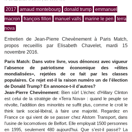
2017
arnaud montebourg
donald trump
emmanuel
macron
françois fillon
manuel valls
marine le pen
terra
nova
Entretien de Jean-Pierre Chevènement à Paris Match,
propos recueillis par Elisabeth Chavelet, mardi 15
novembre 2016.
Paris Match: Dans votre livre, vous dénoncez avec vigueur
l’absence de patriotisme économique des «élites
mondialisées», rejetées de ce fait par les classes
populaires. Ce rejet est-il la raison numéro un de l’élection
de Donald Trump? En annonce-t-il d’autres?
Jean-Pierre Chevènement:
Bien sûr! L’échec d’Hillary Clinton
est celui de la stratégie de «Terra Nova» : quand le peuple se
révolte, l’addition des minorités ne suffit plus, comme le croit le
think tank social-libéral, à faire une majorité. Regardez en
France ce qui vient de se passer chez Alstom Transport, dans
l’usine de locomotives de Belfort. Elle employait 1500 personnes
en 1995, seulement 480 aujourd’hui. Que s’est-il passé? La