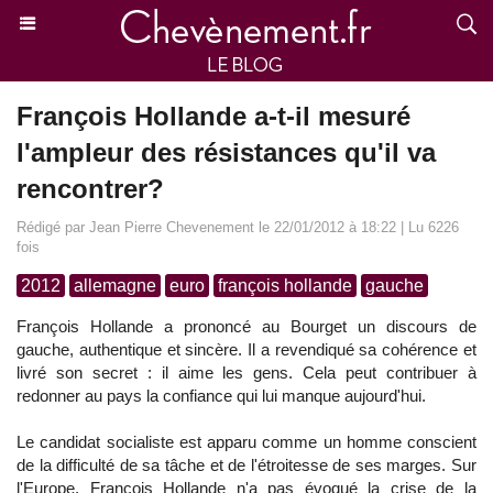
François Hollande a-t-il mesuré
l'ampleur des résistances qu'il va
rencontrer?
Rédigé par Jean Pierre Chevenement le 22/01/2012 à 18:22 | Lu 6226
fois
2012
allemagne
euro
françois hollande
gauche
François Hollande a prononcé au Bourget un discours de
gauche, authentique et sincère. Il a revendiqué sa cohérence et
livré son secret : il aime les gens. Cela peut contribuer à
redonner au pays la confiance qui lui manque aujourd'hui.
Le candidat socialiste est apparu comme un homme conscient
de la difficulté de sa tâche et de l'étroitesse de ses marges. Sur
l'Europe, François Hollande n'a pas évoqué la crise de la