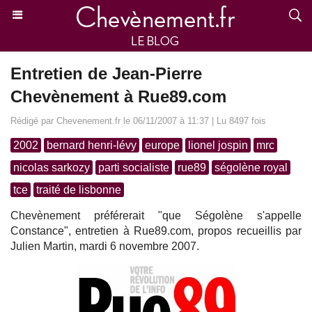
Entretien de Jean-Pierre
Chevènement à Rue89.com
Rédigé par Chevenement.fr le 06/11/2007 à 11:37 | Lu 8497 fois
2002
bernard henri-lévy
europe
lionel jospin
mrc
nicolas sarkozy
parti socialiste
rue89
ségolène royal
tce
traité de lisbonne
Chevènement préférerait "que Ségolène s'appelle
Constance", entretien à Rue89.com, propos recueillis par
Julien Martin, mardi 6 novembre 2007.