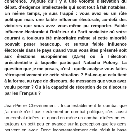
cohérence. J’ajoute qu’il y a une volonté d’élévation du
débat, d’exigence intellectuelle qui sont tout à fait notables.
En même temps, je suis frappé : vous avez eu un rôle
politique mais une faible influence électorale, au-delà des
victoires que vous avez vous-même pu remporter. Faible
influence électorale à l’intérieur du Parti socialiste où votre
courant a toujours été minoritaire même si cette minorité
pouvait peser beaucoup, et surtout faible influence
électorale dans le pays quand vous vous êtes présenté soit
aux élections européennes (2,5%) ou à l’élection
présidentielle à laquelle participait Natacha Polony. La
question que je me posais, c’est : quelle analyse vous faites
rétrospectivement de cette situation ? Est-ce-que cela tient
à la forme, au type de discours, de messages que vous avez
voulu porter ? Ou à la capacité de réception de ce discours
par les Français ?
Jean-Pierre Chevènement : Incontestablement le combat que
j’ai mené n’est pas seulement un combat politique, c’est aussi
un combat d’idées, et quand on mène un combat d’idées on est
toujours un petit peu en avance sur la perception que les gens
peuvent en avoir. Donc incontestablement cela réduit la base