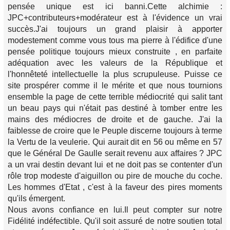
pensée unique est ici banni.Cette alchimie :
JPC+contributeurs+modérateur est à l'évidence un vrai
succès.J'ai toujours un grand plaisir à apporter
modestement comme vous tous ma pierre à l'édifice d'une
pensée politique toujours mieux construite , en parfaite
adéquation avec les valeurs de la République et
l'honnêteté intellectuelle la plus scrupuleuse. Puisse ce
site prospérer comme il le mérite et que nous tournions
ensemble la page de cette terrible médiocrité qui salit tant
un beau pays qui n'était pas destiné à tomber entre les
mains des médiocres de droite et de gauche. J'ai la
faiblesse de croire que le Peuple discerne toujours à terme
la Vertu de la veulerie. Qui aurait dit en 56 ou même en 57
que le Général De Gaulle serait revenu aux affaires ? JPC
a un vrai destin devant lui et ne doit pas se contenter d'un
rôle trop modeste d'aiguillon ou pire de mouche du coche.
Les hommes d'Etat , c'est à la faveur des pires moments
qu'ils émergent.
Nous avons confiance en lui.Il peut compter sur notre
Fidélité indéfectible. Qu'il soit assuré de notre soutien total