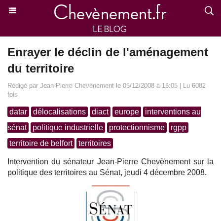
Enrayer le déclin de l'aménagement
du territoire
Rédigé par Jean-Pierre Chevènement le 05/12/2008 à 15:05 | Lu 6082
fois
datar
délocalisations
diact
europe
interventions au
sénat
politique industrielle
protectionnisme
rgpp
territoire de belfort
territoires
Intervention du sénateur Jean-Pierre Chevènement sur la
politique des territoires au Sénat, jeudi 4 décembre 2008.