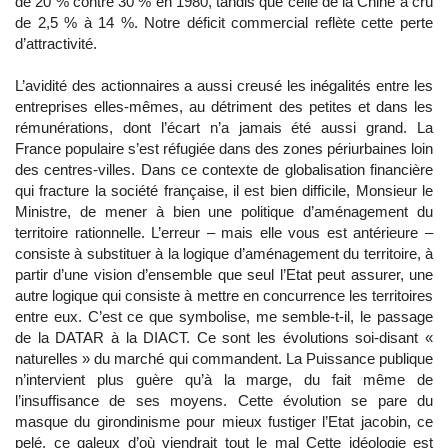
de 20 % contre 30 % en 1980, tandis que celle de la Chine a crû
de 2,5 % à 14 %. Notre déficit commercial reflète cette perte
d’attractivité.
L’avidité des actionnaires a aussi creusé les inégalités entre les
entreprises elles-mêmes, au détriment des petites et dans les
rémunérations, dont l’écart n’a jamais été aussi grand. La
France populaire s’est réfugiée dans des zones périurbaines loin
des centres-villes. Dans ce contexte de globalisation financière
qui fracture la société française, il est bien difficile, Monsieur le
Ministre, de mener à bien une politique d’aménagement du
territoire rationnelle. L’erreur – mais elle vous est antérieure –
consiste à substituer à la logique d’aménagement du territoire, à
partir d’une vision d’ensemble que seul l’Etat peut assurer, une
autre logique qui consiste à mettre en concurrence les territoires
entre eux. C’est ce que symbolise, me semble-t-il, le passage
de la DATAR à la DIACT. Ce sont les évolutions soi-disant «
naturelles » du marché qui commandent. La Puissance publique
n’intervient plus guère qu’à la marge, du fait même de
l’insuffisance de ses moyens. Cette évolution se pare du
masque du girondinisme pour mieux fustiger l’Etat jacobin, ce
pelé, ce galeux d’où viendrait tout le mal Cette idéologie est