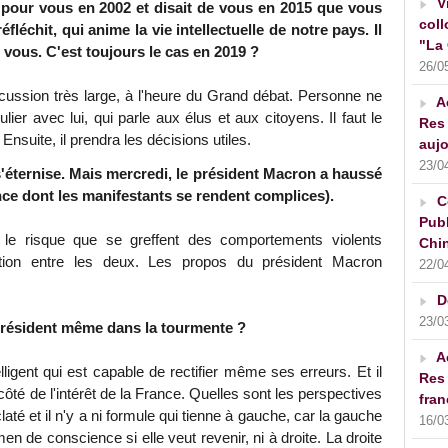
V
pour vous en 2002 et disait de vous en 2015 que vous
coll
éfléchit, qui anime la vie intellectuelle de notre pays. Il
"La 
 vous. C'est toujours le cas en 2019 ?
26/0
cussion très large, à l'heure du Grand débat. Personne ne
A
ulier avec lui, qui parle aux élus et aux citoyens. Il faut le
Res 
Ensuite, il prendra les décisions utiles.
aujo
23/0
 s'éternise. Mais mercredi, le président Macron a haussé
ence dont les manifestants se rendent complices).
C
Publ
 a le risque que se greffent des comportements violents
Chin
inction entre les deux. Les propos du président Macron
22/0
D
23/0
résident même dans la tourmente ?
A
ent qui est capable de rectifier même ses erreurs. Et il
Res 
côté de l'intérêt de la France. Quelles sont les perspectives
fran
laté et il n'y a ni formule qui tienne à gauche, car la gauche
16/0
n de conscience si elle veut revenir, ni à droite. La droite