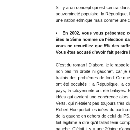
S'il y a un concept qui est central dans
souveraineté populaire, la République, l
une nation ethnique mais comme une 
En 2002, vous vous présentez c
êtes le 3ème homme de l'élection dan
vous ne recueillez que 5% des suffra
Vous êtes accusé d'avoir fait perdre 
C'est du roman ! D'abord, je le rappelle
non pas "ni droite ni gauche", car je 
traitais des problèmes de fond. Ce qu
ont été occultés : la République, la com
pays, la citoyenneté ont été balayés. E
idées qui avaient une cohérence alors
Verts, qui n'étaient pas toujours très 
Robert Hue portait les idées du parti co
de la gauche en dehors de celui du PS, j'
fait légitime à dire qu'il fallait tenir 
gauche. C'était il y a une 20aine d'an