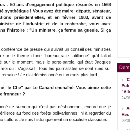
us : 50 ans d'engagement politique résumés en 1568
té synthétique ! Vous avez été maire, député, sénateur,
tions présidentielles, et en février 1983, avant de
nistre de l'industrie et de la recherche, vous avez
s l'histoire : "Un ministre, ça ferme sa gueule. Si ça
conférence de presse qui suivait un conseil des ministres
 sur le thème d'une "bureaucratie tatillonne" qu'il fallait
sé sur le moment, mais le porte-parole, qui était Jacques
Dern
e moi qu'il s'agissait. Tous les journalistes se sont rués sur
e romaine ! Je n'ai démissionné qu'un mois plus tard.
C
Publ
é "le Che" par Le Canard enchaîné. Vous aimez cette
"All
e frondeur ?
24/0
onné ce surnom qui n'est pas déshonorant, encore que je
A
érilleros au fond des forêts bolivariennes, ni à regarder du
Res 
 culture. Je suis historiquement un socialiste classique.
09/0