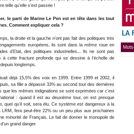
ire telle qu'elle s'est passée !
r, le parti de Marine Le Pen est en tête dans les tout
nes. Comment expliquer cela ?
, la droite et la gauche n'ont pas fait des politiques très
 engagements européens, ils sont dans la même roue en
Mots-
es d'Etat, des politiques industrielles... Ils ne sont pas
à cette fracture profonde qui se dessine à l'échelle de
e depuis longtemps.
sait déjà 15,5% des voix en 1999. Entre 1999 et 2002, il
uis, sa fille a dépassé 33% au second tour des dernières
pas que les mêmes indignations se sont exprimées car c'est
tional : quand il est au deuxième tour, on est presque
e, quel qu'il soit, sera élu. Ce système est dangereux à la
rs LRM, fera peut-être 22% ou un peu plus aux prochaines
e minorité de Français. Le fait de donner le monopole de
r d'un grand danger.