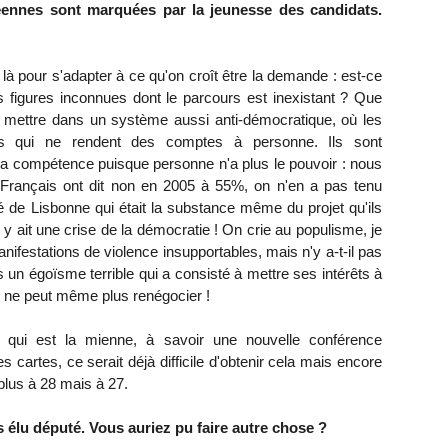
éennes sont marquées par la jeunesse des candidats.
s là pour s'adapter à ce qu'on croît être la demande : est-ce
 figures inconnues dont le parcours est inexistant ? Que
 mettre dans un système aussi anti-démocratique, où les
ns qui ne rendent des comptes à personne. Ils sont
la compétence puisque personne n'a plus le pouvoir : nous
 Français ont dit non en 2005 à 55%, on n'en a pas tenu
té de Lisbonne qui était la substance même du projet qu'ils
l y ait une crise de la démocratie ! On crie au populisme, je
nifestations de violence insupportables, mais n'y a-t-il pas
es un égoïsme terrible qui a consisté à mettre ses intérêts à
n ne peut même plus renégocier !
on qui est la mienne, à savoir une nouvelle conférence
 cartes, ce serait déjà difficile d'obtenir cela mais encore
 plus à 28 mais à 27.
élu député. Vous auriez pu faire autre chose ?