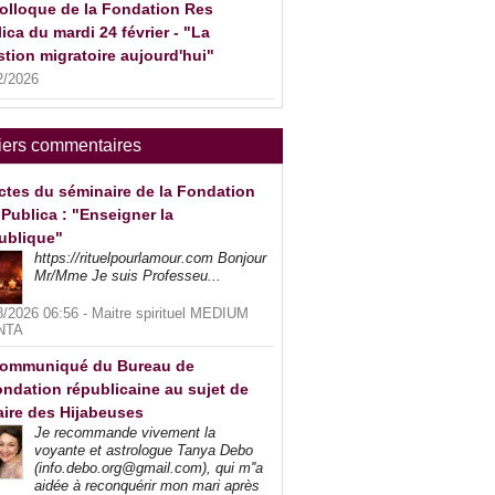
olloque de la Fondation Res
ica du mardi 24 février - "La
tion migratoire aujourd'hui"
2/2026
iers commentaires
ctes du séminaire de la Fondation
Publica : "Enseigner la
ublique"
https://rituelpourlamour.com Bonjour
Mr/Mme Je suis Professeu...
8/2026 06:56 -
Maitre spirituel MEDIUM
NTA
ommuniqué du Bureau de
ndation républicaine au sujet de
faire des Hijabeuses
Je recommande vivement la
voyante et astrologue Tanya Debo
(info.debo.org@gmail.com), qui m''a
aidée à reconquérir mon mari après