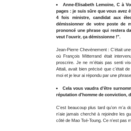
Anne-Elisabeth Lemoine, C à Vo
pages : je suis sûre que vous avez é
4 fois ministre, candidat aux élec
démissionner de votre poste de mi
prononcé une phrase qui restera dan
veut l'ouvrir, ça démissionne !".
Jean-Pierre Chevènement : C'était une 
où François Mitterrand était intervenu
proscrire. Je ne m'étais pas senti vi
Attali, avait bien précisé que c'était d
moi et je leur ai répondu par une phras
Cela vous vaudra d'être surnomm
réputation d'homme de conviction, d
C'est beaucoup plus tard qu'on m'a d
n'aie jamais cherché à rejoindre les gu
côté de Mao Tsé-Toung. Ce n'est pas ma