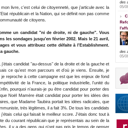
des 
05/0
 mon livre, c'est celui de citoyenneté, que j'articule avec la
'Etat républicain et la Nation, qui se définit non pas comme
C
communauté de citoyens.
Refo
l'af
omme un candidat "ni de droite, ni de gauche". Vous
s les sondages jusqu'en février 2002. Mais le 21 avril,
ges et vous attribuez cette défaite à l'Establishment.
la gauche.
des 
05/0
, j'étais candidat "au-dessus" de la droite et de la gauche et
sais ce qu'est mon parcours et d'où je viens. Ensuite, je
e je reproche à cette campagne est que les enjeux de fond
pétitivité de la France, la politique industrielle, l'unité du
nfin, pourquoi n'aurais-je pu être candidat pour porter des
 que Noël Mamère était candidat pour porter les idées des
claires, que Madame Taubira portait les idées radicales, que
mmuniste, très légitimes, il a fait 3%. De tous les candidats
étais celui qui faisait le meilleur score. J'étais donc tout à
compte du courant républicain que je représentais au sein de la
nées, il y a des gens qui n'ont pas pris le temps de penser