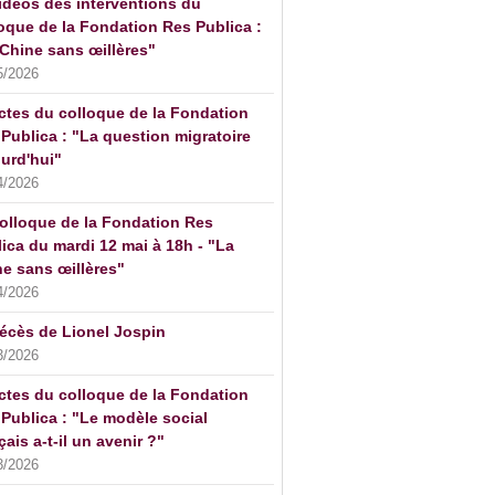
idéos des interventions du
oque de la Fondation Res Publica :
Chine sans œillères"
5/2026
ctes du colloque de la Fondation
Publica : "La question migratoire
urd'hui"
4/2026
olloque de la Fondation Res
ica du mardi 12 mai à 18h - "La
e sans œillères"
4/2026
écès de Lionel Jospin
3/2026
ctes du colloque de la Fondation
Publica : "Le modèle social
çais a-t-il un avenir ?"
3/2026