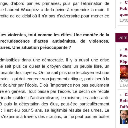
C
nge, d'abord par les primaires, puis par l'élimination de
Publ
que Laurent Wauquiez a de la peine à reprendre la main. Il
ques
rofite de ce délai où il n'a pas d'adversaire pour mener ce
10/0
iques violentes, tout comme les élites. Une montée de la
Dern
ecrudescence d'actes antisémites, de violences,
taires. Une situation préoccupante ?
A
Res 
dmissibles dans une démocratie. Il y a aussi une crise
Rép
e sait plus ce qu'est le citoyen dans un peuple libre, un
nauté de citoyens. On ne sait plus que le citoyen est une
ain – qui doit exercer son jugement critique, participer à la
07/0
 faut éclairer par l'école. D'où l'importance non pas seulement
DJA
re en général. Tout passe par l'école. Le déclin de l'école
C
nadmissibles : l'antisémitisme, le racisme, les actes anti-
Refo
puis la détestation des élus, peut-être particulièrement
l'af
il est élu pour 5 ans, sa légitimité résulte des urnes. Le
 s'exprime à travers des scrutins, on ne peut pas emboîter