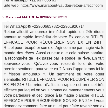
Tél Whatsapp: +22 997 638 657
Site web: https://www.marabout-vaudou-retour-affectif.com
3.
Marabout MAITRE
le 02/04/2026 02:53
Tel WhatsApp☎️ +22960663782:+22961920714
Retour affectif amoureux immédiat rapide en 24h rituels
amoureux rapide immédiat de votre Ex conjoint RITUEL
EFFICACE POUR RÉCUPÉRER SON EX EN 24H !
Rituel pour récupérer son ex.- Agir comme par magie via le
monde des rêves .Aussi curieux que cela puisse paraître,
la reconquête de l’ex passe par le songe, le rêve. En fait,
souvenez-vous. Qu’avez-vous ressenti lors de votre
premier sentiment pour votre ex ? Nous l’appellerons ici le
« frisson amoureux ». Un sentiment où votre cœur
s’emballe. RITUEL EFFICACE POUR RÉCUPÉRER SON
EX EN 24H ! Le retour d’affection rapide est un rituel très
efficace par lequel on vous promet de ramener envers vous
votre partenaire et ceci grâce à la magie blanche RITUEL
EFFICACE POUR RÉCUPÉRER SON EX EN 24H ! Vous
demandez comment faire un rituel pour faire revenir son ex