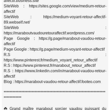
affectif.business.site
SiteWeb : https://sites.google.com/view/medium-retour-
affectif
SiteWeb : https://medium-voyant-retour-affectif-
89.webself.net/
SiteWeb :
https://maraboutvaudouretouraffectif.wordpress.com/
Page Google : https://g.page/marabout-vaudou-retour-
affectif
Page Google : https://g.page/medium-voyant-retour-affectif
R.S :
https://www.pinterest.fr/medium_voyant_retour_affectif
R.S : https://www.pinterest.fr/marabout_retour_affectif
R.S : https://www.linkedin.com/in/marabout-vaudou-retour-
affectif
Blog : https://marabout-vaudou-retour-affectif.footeo.com
*********************************************************************
************
☘️ Grand maître marabout sorcier vaudou puissant du