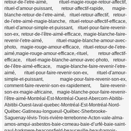
retour-de-l'etre-aimé, rituel-magie-rouge-retour-affectif,
rituel-d'amour-puissant, retour-affectif-rapide, magie-
blanche-retour-de-l'etre-aimé, rituel-retour-affectif, retour-
de-l'etre-aimé-magie-blanche, rituel-retour-affectif-efficace,
rituel-d'amour-simple-et-puissant, rituel-pour-faire-revenir-
son-ex, retour-de-l'être-aimé-efficace, magie-blanche-faire-
revenir-l'etre-aimé, rituel-magie-blanche-amour-avec-
photo, magie-rouge-amour-efficace, rituel-retour-de-l'etre-
aimé,magie-rouge-amour-efficace,-rituel, retour-affectif-
efficace, rituel-magie-blanche-amour-avec-photo, retour-
de-l'être-aimé-efficace, magie-blanche-faire-revenir-l'etre-
aimé, rituel-pour-faire-revenir-son-ex, rituel-d'amour-
simple-et-puissant, magie-pour-faire-revenir-son-ex,
comment-faire-revenir-son-ex-rapidement, faire-revenir-
son-ex-magie-africaine, magie-blanche-pour-faire-revenir-
l'être-aimé-Montréal-Est-Montréal-Ouest-Abercorn-Abitibi-
Abitibi-Ouest-laval-quebec-Montréal-Est-Montréal-Nord-
Québec-Gatineau-longueuil-Québec-Sherbrooke-
Saguenay-lévis-Trois-rivière-terrebonne-Acton-vale-alma-
amos-amqui-asbestos-baie-comeau-baie-d’urfé-baie-saint-
paul-barkmere-beaconsfield-beauceville-beauharnois-