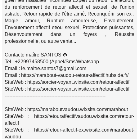
guéri les maladies inconnues.Expert du retour d'affection,
du renforcement de retour affectif et sexuel, de l'union
astrale, Retour rapide de l'être aimé, Reconquérir son ex ,
Magie amour, Rupture amoureuse, Envoutement,
Envoutement affectif et/ou sexuel, Protections puissantes,
Désenvoutement dans un foyers , Réussite
professionnelle, ou autre vente...
Contacte maître SANTOS ☘️
Tel : +22997458500 (Appel/Sms/Whatsapp
Email : le.maitre.santos7@gmail.com
Email : https://marabout-vaudou-retour-affectif.hubside.fr/
SiteWeb : https://sorcier-voyant.wixsite.com/retour-affectif
SiteWeb : https://sorcier-voyant.wixsite.com/retour-affectif
-----------------------------------------------------------------
SiteWeb : https://maraboutvaudou.wixsite.com/marabout
SiteWeb : https://retouraffectifvaudou.wixsite.com/retour-
affectif
SiteWeb : https://retour-affectif-ex.wixsite.com/marabout-
vaudou