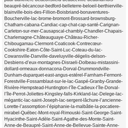
beaupré-bécancour-bedford-belleterre-beloeil-berthierville-
blainville-bois-des-Fillion-Boisbriand-bonaventures-
Boucherville-lac-brome-bromont-Brossard-brownsburg-
Chatham-cabana-Candiac-cap-chat-cap-santé-Carignan-
Carleton-sur-mer-Causapscal-chambly-Chandler-Chapais-
Charlemagne-Châteauguaye-Château-Richer-
Chibougamau-Clermont-Coaticook-Contrecœur-
Cookshire-Eaton-Côte-Saint-Luc-Coteau-du-lac-
Cowansville-Danville-daveluyville-dégelis-delson-
Desbiens-d’eux-montagnes-Disraeli-Dolbeau-mistassini-
dollard-ormeaux-donnacona-Dorval-Drummondville-
Dunham-duparquet-east-angus-estérel-Farnham-Fermont-
Forestville-Fossamblaut-sur-le-lac-Gaspé-Granby-Grande-
Rivière-Hempstead-Huntington-l’île-Cadieux-l’île-Dorval-
l’île-Perrot-Joliettes-Kingsley-falls-Kirkland-lac-Delege-lac-
mégantic-lac-saint-Joseph-lac-sergent-lâchure-l’ancienne-
Lorette-l’assomption-l’épiphanie-la-malbâtie-la-pocatiere-
mirabel-Québec-Mont-royal-Rimouski-Saint-George-Saint-
Hyacinthe-Saint-Adèle-Saint-Agathe-des-Monte-Saint-
Anne-de-Beaupré-Saint-Anne-de-Bellevue-Sainte-Anne-