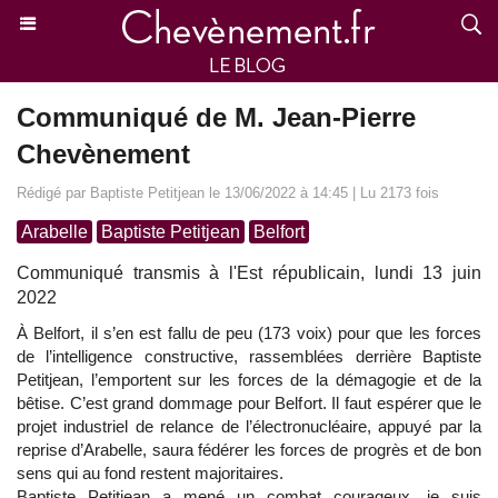
Communiqué de M. Jean-Pierre
Chevènement
Rédigé par Baptiste Petitjean le 13/06/2022 à 14:45 | Lu 2173 fois
Arabelle
Baptiste Petitjean
Belfort
Communiqué transmis à l'Est républicain, lundi 13 juin
2022
À Belfort, il s’en est fallu de peu (173 voix) pour que les forces
de l’intelligence constructive, rassemblées derrière Baptiste
Petitjean, l’emportent sur les forces de la démagogie et de la
bêtise. C’est grand dommage pour Belfort. Il faut espérer que le
projet industriel de relance de l’électronucléaire, appuyé par la
reprise d’Arabelle, saura fédérer les forces de progrès et de bon
sens qui au fond restent majoritaires.
Baptiste Petitjean a mené un combat courageux, je suis