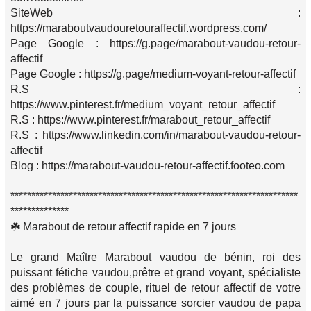
SiteWeb :
https://maraboutvaudouretouraffectif.wordpress.com/
Page Google : https://g.page/marabout-vaudou-retour-
affectif
Page Google : https://g.page/medium-voyant-retour-affectif
R.S :
https://www.pinterest.fr/medium_voyant_retour_affectif
R.S : https://www.pinterest.fr/marabout_retour_affectif
R.S : https://www.linkedin.com/in/marabout-vaudou-retour-
affectif
Blog : https://marabout-vaudou-retour-affectif.footeo.com
*********************************************************************
**************
☘️ Marabout de retour affectif rapide en 7 jours
Le grand Maître Marabout vaudou de bénin, roi des
puissant fétiche vaudou,prêtre et grand voyant, spécialiste
des problèmes de couple, rituel de retour affectif de votre
aimé en 7 jours par la puissance sorcier vaudou de papa