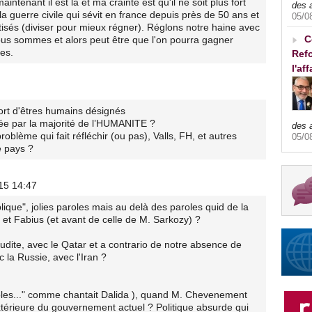
ntenant il est là et ma crainte est qu'il ne soit plus fort
des 
a guerre civile qui sévit en france depuis près de 50 ans et
05/0
attisés (diviser pour mieux régner). Réglons notre haine avec
C
s sommes et alors peut être que l'on pourra gagner
es.
Refo
l'af
mort d'êtres humains désignés
hée par la majorité de l’HUMANITE ?
des 
oblème qui fait réfléchir (ou pas), Valls, FH, et autres
05/0
e pays ?
15 14:47
lique", jolies paroles mais au delà des paroles quid de la
 et Fabius (et avant de celle de M. Sarkozy) ?
udite, avec le Qatar et a contrario de notre absence de
 la Russie, avec l'Iran ?
roles..." comme chantait Dalida ), quand M. Chevenement
 extérieure du gouvernement actuel ? Politique absurde qui