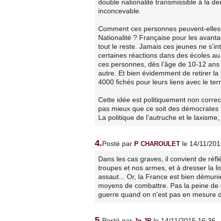
double nationalité transmissible à la d
inconcevable.
Comment ces personnes peuvent-elles s
Nationalité ? Française pour les avanta
tout le reste. Jamais ces jeunes ne s’i
certaines réactions dans des écoles au
ces personnes, dès l’âge de 10-12 ans de
autre. Et bien évidemment de retirer la 
4000 fichés pour leurs liens avec le ter
Cette idée est politiquement non correct
pas mieux que ce soit des démocrates ré
La politique de l’autruche et le laxisme, c
4.
Posté par
le 14/11/20
P CHAROULET
Dans les cas graves, il convient de ré
troupes et nos armes, et à dresser la l
assaut... Or, la France est bien démuni
moyens de combattre. Pas la peine de d
guerre quand on n'est pas en mesure d
5.
Posté par
le 14/11/2015 16:36
Jp JP