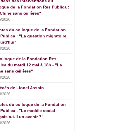
idéos des interventions du
oque de la Fondation Res Publica :
Chine sans œillères"
5/2026
ctes du colloque de la Fondation
Publica : "La question migratoire
urd'hui"
4/2026
olloque de la Fondation Res
ica du mardi 12 mai à 18h - "La
e sans œillères"
4/2026
écès de Lionel Jospin
3/2026
ctes du colloque de la Fondation
Publica : "Le modèle social
çais a-t-il un avenir ?"
3/2026