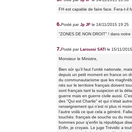
FH est capable de faire face. Fera-t-il 
6.
Posté par
le 14/11/2015 19:25
Jp JP
"ZONES DE NON DROIT" ! dans notre pr
7.
Posté par
le 15/11/201
Laroussi SATI
Monsieur le Ministre,
Bien sûr qu'il faut l'unité nationale, m
depuis un petit moment en france on di
du communautarisme que les maghrébin'(
nés sur le territoire français doivent to
sont français tant la suspicion et la dé
guerre mais en guerre civile aussi. C'
des "Qui est Charlie" et qui n'était autr
renseignement qui n'est ni plus ni moin
l'autre voilà ce que cela a généré. Falla
touchés: français de souche ou du moin
hommes pour q'enfin la république dise j
Enfin, je croyais. Le juge Trévidic a to