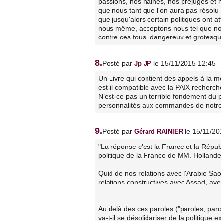
passions, nos haines, nos préjugés et mai
que nous tant que l'on aura pas résolu l
que jusqu'alors certain politiques ont 
nous même, acceptons nous tel que nou
contre ces fous, dangereux et grotesqu
8.
Posté par
le 15/11/2015 12:45
Jp JP
Un Livre qui contient des appels à la 
est-il compatible avec la PAIX recherc
N’est-ce pas un terrible fondement du pr
personnalités aux commandes de notr
9.
Posté par
le 15/11/20
Gérard RAINIER
"La réponse c'est la France et la Répub
politique de la France de MM. Hollande
Quid de nos relations avec l'Arabie Sao
relations constructives avec Assad, avec
Au delà des ces paroles ("paroles, pa
va-t-il se désolidariser de la politique