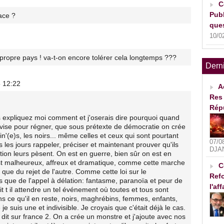
C
Publ
face ?
ques
10/0
opre pays ! va-t-on encore tolérer cela longtemps ???
Dern
5 12:22
A
Res 
Rép
ais expliquez moi comment et j'oserais dire pourquoi quand
vise pour régner, que sous prétexte de démocratie on crée
e)s, les noirs... même celles et ceux qui sont pourtant
07/0
us les jours rappeler, préciser et maintenant prouver qu'ils
DJA
lation leurs pèsent. On est en guerre, bien sûr on est en
est malheureux, affreux et dramatique, comme cette marche
C
e que du rejet de l'autre. Comme cette loi sur le
Refo
s que de l'appel à délation: fantasme, paranoïa et peur de
l'af
it t il attendre un tel événement où toutes et tous sont
s ce qu'il en reste, noirs, maghrébins, femmes, enfants,
e suis une et indivisible. Je croyais que c'était déjà le cas.
ut dit sur france 2. On a crée un monstre et j'ajoute avec nos