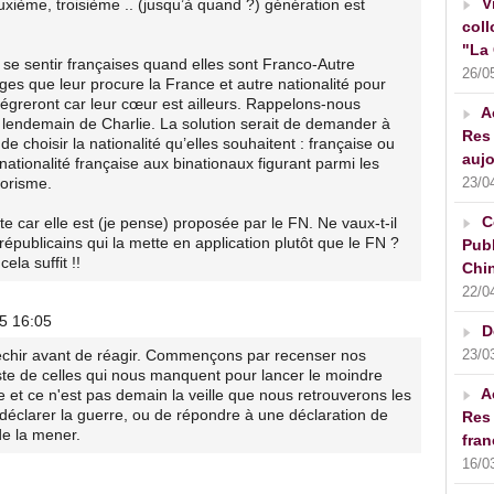
V
euxième, troisième .. (jusqu’à quand ?) génération est
coll
"La 
e sentir françaises quand elles sont Franco-Autre
26/0
ges que leur procure la France et autre nationalité pour
ntégreront car leur cœur est ailleurs. Rappelons-nous
A
 lendemain de Charlie. La solution serait de demander à
Res 
 choisir la nationalité qu’elles souhaitent : française ou
aujo
nationalité française aux binationaux figurant parmi les
23/0
rorisme.
C
e car elle est (je pense) proposée par le FN. Ne vaux-t-il
publicains qui la mette en application plutôt que le FN ?
Publ
ela suffit !!
Chin
22/0
15 16:05
D
23/0
fléchir avant de réagir. Commençons par recenser nos
iste de celles qui nous manquent pour lancer le moindre
A
e et ce n'est pas demain la veille que nous retrouverons les
éclarer la guerre, ou de répondre à une déclaration de
Res 
e la mener.
fran
16/0