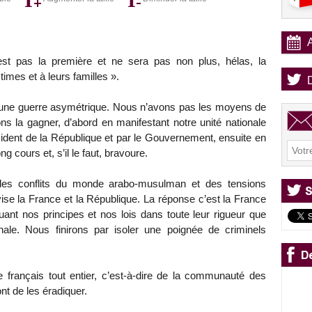
n’est pas la première et ne sera pas non plus, hélas, la
imes et à leurs familles ».
is une guerre asymétrique. Nous n’avons pas les moyens de
s la gagner, d’abord en manifestant notre unité nationale
sident de la République et par le Gouvernement, ensuite en
g cours et, s’il le faut, bravoure.
n des conflits du monde arabo-musulman et des tensions
ise la France et la République. La réponse c’est la France
quant nos principes et nos lois dans toute leur rigueur que
ale. Nous finirons par isoler une poignée de criminels
e français tout entier, c’est-à-dire de la communauté des
nt de les éradiquer.