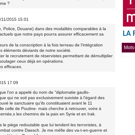
sime ?
5/11/2015 15:01
rmée, Police, Douane) dans des modalités comparables à la
s actuels que notre pays pourra assurer efficacement sa
rs de la conscription à la fois terreau de l'intégration
Mots-
 éléments déviants de notre société.
liter le recrutement de réservistes permettant de démultiplier
 soulager ceux déjà en opérations.
s efficaces.
2015 17:09
 que l'on a appelé du nom de "diplomatie gaullo-
ique qui ne soit pas exclusivement suiviste à l'égard des
ouvé le sanctuaire qu'ils constituaient avant le 11
elle celle de Poutine- mais cherche à retrouver, voire à
cernée,s les chemins de la paix en Syrie et en Irak.
le piège redoutable que lui tendent les terroristes, à
combat contre Daesch. Je me méfie des va-t-en-guerre et