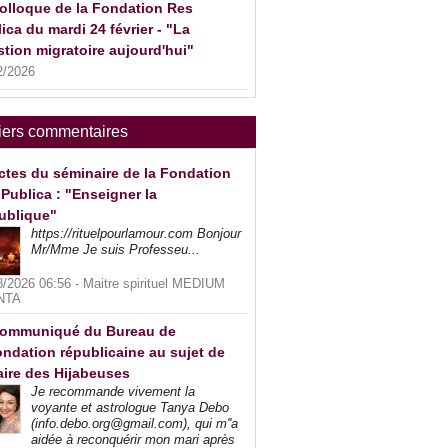
olloque de la Fondation Res
ica du mardi 24 février - "La
tion migratoire aujourd'hui"
2/2026
iers commentaires
ctes du séminaire de la Fondation
Publica : "Enseigner la
ublique"
https://rituelpourlamour.com Bonjour
Mr/Mme Je suis Professeu...
8/2026 06:56 -
Maitre spirituel MEDIUM
NTA
ommuniqué du Bureau de
ndation républicaine au sujet de
faire des Hijabeuses
Je recommande vivement la
voyante et astrologue Tanya Debo
(info.debo.org@gmail.com), qui m''a
aidée à reconquérir mon mari après