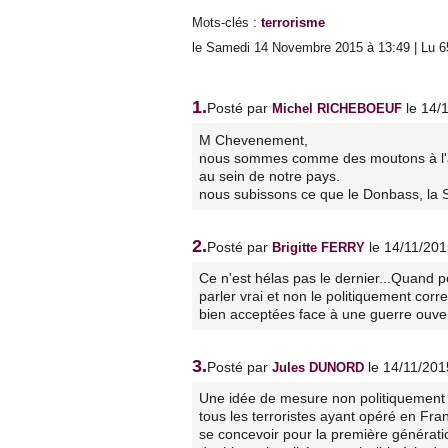
Mots-clés
:
terrorisme
le Samedi 14 Novembre 2015 à 13:49 | Lu 6
1.
Posté par
le 14/
Michel RICHEBOEUF
M Chevenement,
nous sommes comme des moutons à l'ab
au sein de notre pays.
nous subissons ce que le Donbass, la Sy
2.
Posté par
le 14/11/20
Brigitte FERRY
Ce n'est hélas pas le dernier...Quand 
parler vrai et non le politiquement cor
bien acceptées face à une guerre ouv
3.
Posté par
le 14/11/201
Jules DUNORD
Une idée de mesure non politiquement c
tous les terroristes ayant opéré en Fra
se concevoir pour la première génératio