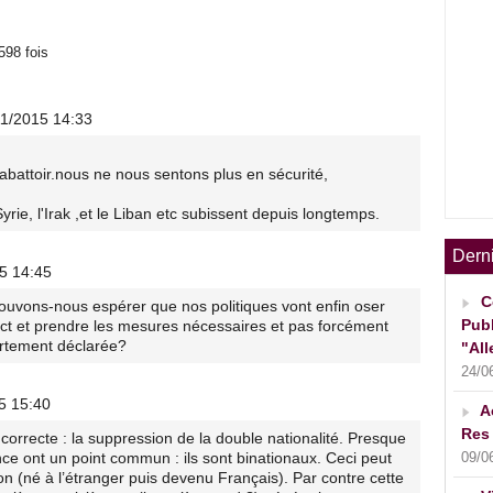
598 fois
11/2015 14:33
attoir.nous ne nous sentons plus en sécurité,
rie, l'Irak ,et le Liban etc subissent depuis longtemps.
Dern
15 14:45
C
pouvons-nous espérer que nos politiques vont enfin oser
Publ
rect et prendre les mesures nécessaires et pas forcément
ertement déclarée?
"All
24/0
5 15:40
A
Res 
orrecte : la suppression de la double nationalité. Presque
09/0
nce ont un point commun : ils sont binationaux. Ceci peut
n (né à l’étranger puis devenu Français). Par contre cette