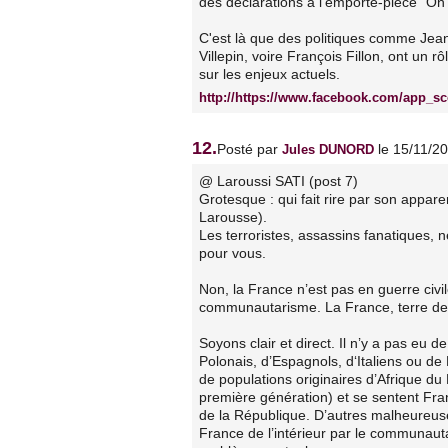
des déclarations à l'emporte-pièce "On
C'est là que des politiques comme Je
Villepin, voire François Fillon, ont un r
sur les enjeux actuels.
http://https://www.facebook.com/app_s
12.
Posté par
le 15/11/2
Jules DUNORD
@ Laroussi SATI (post 7)
Grotesque : qui fait rire par son apparen
Larousse).
Les terroristes, assassins fanatiques, 
pour vous.
Non, la France n’est pas en guerre civi
communautarisme. La France, terre des 
Soyons clair et direct. Il n’y a pas eu 
Polonais, d’Espagnols, d‘Italiens ou d
de populations originaires d’Afrique du 
première génération) et se sentent Fran
de la République. D’autres malheureuse
France de l’intérieur par le communaut