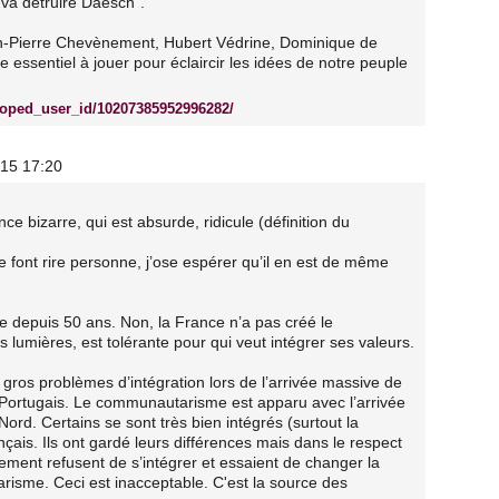
 va détruire Daesch".
an-Pierre Chevènement, Hubert Védrine, Dominique de
ôle essentiel à jouer pour éclaircir les idées de notre peuple
coped_user_id/10207385952996282/
015 17:20
ce bizarre, qui est absurde, ridicule (définition du
ne font rire personne, j’ose espérer qu’il en est de même
le depuis 50 ans. Non, la France n’a pas créé le
lumières, est tolérante pour qui veut intégrer ses valeurs.
de gros problèmes d’intégration lors de l’arrivée massive de
e Portugais. Le communautarisme est apparu avec l’arrivée
Nord. Certains se sont très bien intégrés (surtout la
çais. Ils ont gardé leurs différences mais dans le respect
ment refusent de s’intégrer et essaient de changer la
arisme. Ceci est inacceptable. C'est la source des