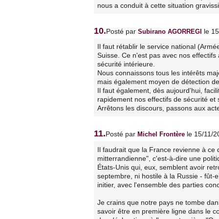
nous a conduit à cette situation gravis
10.
Posté par
le 1
Subirano AGORREGI
Il faut rétablir le service national (A
Suisse. Ce n'est pas avec nos effectif
sécurité intérieure.
Nous connaissons tous les intérêts majeu
mais également moyen de détection des
Il faut également, dès aujourd'hui, faci
rapidement nos effectifs de sécurité et
Arrêtons les discours, passons aux acte
11.
Posté par
le 15/11/
Michel Frontère
Il faudrait que la France revienne à ce
mitterrandienne", c'est-à-dire une polit
États-Unis qui, eux, semblent avoir retr
septembre, ni hostile à la Russie - fût-
initier, avec l'ensemble des parties con
Je crains que notre pays ne tombe dans 
savoir être en première ligne dans le 