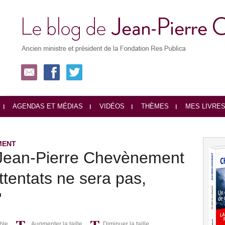
AGENDAS ET MÉDIAS
VIDÉOS
THÈMES
MES LIVRE
MENT
ean-Pierre Chevènement
ttentats ne sera pas,
"
ble
Augmenter la taille
Diminuer la taille