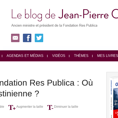
AGENDAS ET MÉDIAS
VIDÉOS
THÈMES
MES LIVRE
ndation Res Publica : Où
stinienne ?
ble
Augmenter la taille
Diminuer la taille