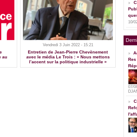
C
Publ
ques
10/0
Dern
Vendredi 3 Juin 2022 - 15:21
e
Entretien de Jean-Pierre Chevènement
A
e au
avec le média Le Trois : « Nous mettons
Res 
l’accent sur la politique industrielle »
Rép
07/0
DJA
C
Refo
l'af