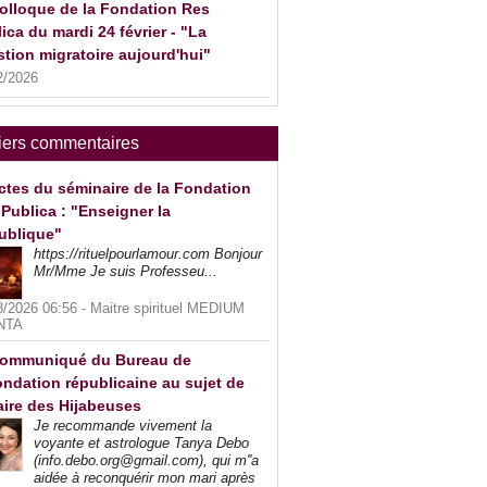
olloque de la Fondation Res
ica du mardi 24 février - "La
tion migratoire aujourd'hui"
2/2026
iers commentaires
ctes du séminaire de la Fondation
Publica : "Enseigner la
ublique"
https://rituelpourlamour.com Bonjour
Mr/Mme Je suis Professeu...
8/2026 06:56 -
Maitre spirituel MEDIUM
NTA
ommuniqué du Bureau de
ndation républicaine au sujet de
faire des Hijabeuses
Je recommande vivement la
voyante et astrologue Tanya Debo
(info.debo.org@gmail.com), qui m''a
aidée à reconquérir mon mari après