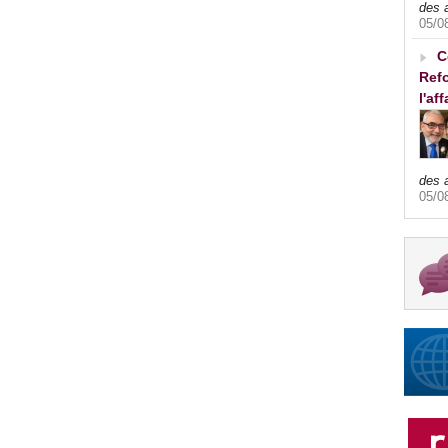
des 
05/0
C
Refo
l'af
des 
05/0