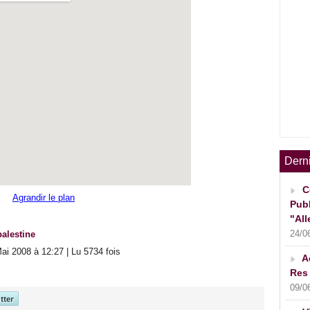
Dern
C
Agrandir le plan
Publ
"All
24/0
palestine
ai 2008 à 12:27 | Lu 5734 fois
A
Res 
09/0