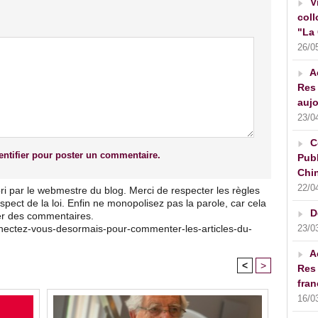
V
coll
"La 
26/0
A
Res 
aujo
23/0
C
ntifier pour poster un commentaire.
Publ
Chin
22/0
ri par le webmestre du blog. Merci de respecter les règles
pect de la loi. Enfin ne monopolisez pas la parole, car cela
D
ser des commentaires.
nnectez-vous-desormais-pour-commenter-les-articles-du-
23/0
A
<
>
Res 
fran
16/0