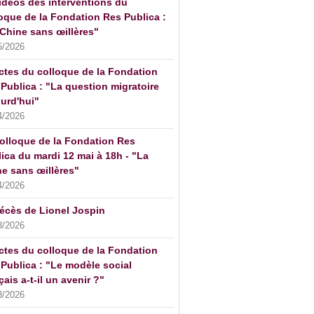
idéos des interventions du
oque de la Fondation Res Publica :
Chine sans œillères"
5/2026
ctes du colloque de la Fondation
Publica : "La question migratoire
urd'hui"
4/2026
olloque de la Fondation Res
ica du mardi 12 mai à 18h - "La
e sans œillères"
4/2026
écès de Lionel Jospin
3/2026
ctes du colloque de la Fondation
Publica : "Le modèle social
çais a-t-il un avenir ?"
3/2026