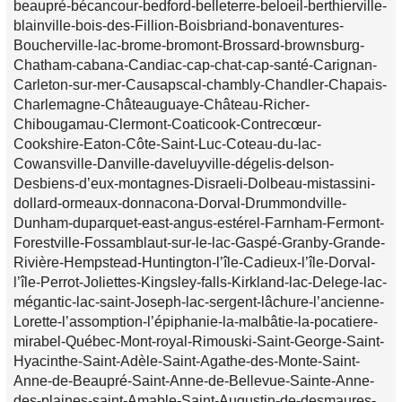
beaupré-bécancour-bedford-belleterre-beloeil-berthierville-
blainville-bois-des-Fillion-Boisbriand-bonaventures-
Boucherville-lac-brome-bromont-Brossard-brownsburg-
Chatham-cabana-Candiac-cap-chat-cap-santé-Carignan-
Carleton-sur-mer-Causapscal-chambly-Chandler-Chapais-
Charlemagne-Châteauguaye-Château-Richer-
Chibougamau-Clermont-Coaticook-Contrecœur-
Cookshire-Eaton-Côte-Saint-Luc-Coteau-du-lac-
Cowansville-Danville-daveluyville-dégelis-delson-
Desbiens-d’eux-montagnes-Disraeli-Dolbeau-mistassini-
dollard-ormeaux-donnacona-Dorval-Drummondville-
Dunham-duparquet-east-angus-estérel-Farnham-Fermont-
Forestville-Fossamblaut-sur-le-lac-Gaspé-Granby-Grande-
Rivière-Hempstead-Huntington-l’île-Cadieux-l’île-Dorval-
l’île-Perrot-Joliettes-Kingsley-falls-Kirkland-lac-Delege-lac-
mégantic-lac-saint-Joseph-lac-sergent-lâchure-l’ancienne-
Lorette-l’assomption-l’épiphanie-la-malbâtie-la-pocatiere-
mirabel-Québec-Mont-royal-Rimouski-Saint-George-Saint-
Hyacinthe-Saint-Adèle-Saint-Agathe-des-Monte-Saint-
Anne-de-Beaupré-Saint-Anne-de-Bellevue-Sainte-Anne-
des-plaines-saint-Amable-Saint-Augustin-de-desmaures-