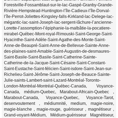
Forestville-Fossamblaut-sur-le-lac-Gaspé-Granby-Grande-
Rivière-Hempstead-Huntington-l’île-Cadieux-l’île-Dorval-
l’île-Perrot-Joliettes-Kingsley-falls-Kirkland-lac-Delege-lac-
mégantic-lac-saint-Joseph-lac-sergent-lâchure-l’ancienne-
Lorette-l’assomption-l’épiphanie-la-malbâtie-la-pocatiere-
mirabel-Québec-Mont-royal-Rimouski-Saint-George-Saint-
Hyacinthe-Saint-Adèle-Saint-Agathe-des-Monte-Saint-
Anne-de-Beaupré-Saint-Anne-de-Bellevue-Sainte-Anne-
des-plaines-saint-Amable-Saint-Augustin-de-desmaures-
Saint-Basile-Saint-Basile-Saint-Catherine-Sainte-
Catherine-de-la-Jacque-Saint-Césaire-Saint-Constant-
Saint-Eustache-Saint-félicien-Saint-isdore-Saint-Jean-sur-
Richelieu-Saint-Jérôme-Saint-Joseph-de-Beauce-Sainte-
Julie-saints-Lambert-saint-Lazard-Montréal-Toronto-
London-Montréal-Montréal-Québec-Canada, Voyance-
Canada, médium-Quebec, Marabout-Africain-Quebec ,
Marabout-Canada, Voyance-Quebec, Voyance-Tarot,
desenvoutement , médiumnité, medium, magie-noire,
magie-blanche , magie-rouge, guérisseur , magnétiseur ,
Grand-voyant-Médium, Médium-guérisseur Magnétiseur,