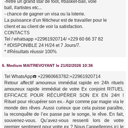
-#être un grand star de foot, #basket-ball, volé
ball, #artistes etc...
- chance de gagner un visa ou la loterie.
La puissance d'un féticheur est de travailler pour le
client et au client de voir la satisfaction.
CONTACTS
Tel / whatsapp +22961920714/ +229 60 66 37 82
* #DISPONIBLE 24 H/24 et 7 Jours/7.
* #Résultats réussir 100%
6.
Medium MAITREVOYANT
le 21/02/2026 10:36
Tel WhatsApp☎️ +22960663782:+22961920714
Retour affectif amoureux immédiat rapide en 24h rituels
amoureux rapide immédiat de votre Ex conjoint RITUEL
EFFICACE POUR RÉCUPÉRER SON EX EN 24H !
Rituel pour récupérer son ex.- Agir comme par magie via le
monde des rêves .Aussi curieux que cela puisse paraître,
la reconquête de l’ex passe par le songe, le rêve. En fait,
souvenez-vous. Qu’avez-vous ressenti lors de votre
premier sentiment pour votre ex ? Nous l’appellerons ici le