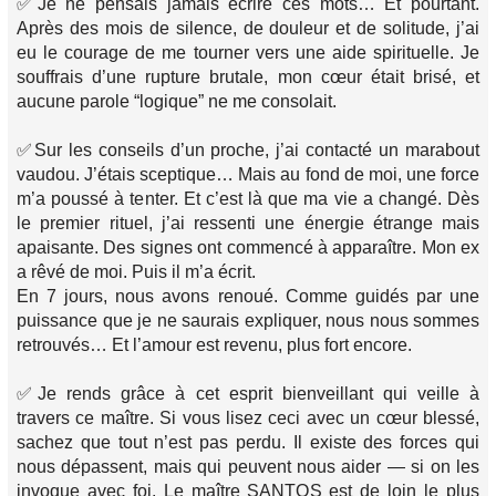
✅Je ne pensais jamais écrire ces mots… Et pourtant.
Après des mois de silence, de douleur et de solitude, j’ai
eu le courage de me tourner vers une aide spirituelle. Je
souffrais d’une rupture brutale, mon cœur était brisé, et
aucune parole “logique” ne me consolait.
✅Sur les conseils d’un proche, j’ai contacté un marabout
vaudou. J’étais sceptique… Mais au fond de moi, une force
m’a poussé à tenter. Et c’est là que ma vie a changé. Dès
le premier rituel, j’ai ressenti une énergie étrange mais
apaisante. Des signes ont commencé à apparaître. Mon ex
a rêvé de moi. Puis il m’a écrit.
En 7 jours, nous avons renoué. Comme guidés par une
puissance que je ne saurais expliquer, nous nous sommes
retrouvés… Et l’amour est revenu, plus fort encore.
✅Je rends grâce à cet esprit bienveillant qui veille à
travers ce maître. Si vous lisez ceci avec un cœur blessé,
sachez que tout n’est pas perdu. Il existe des forces qui
nous dépassent, mais qui peuvent nous aider — si on les
invoque avec foi. Le maître SANTOS est de loin le plus