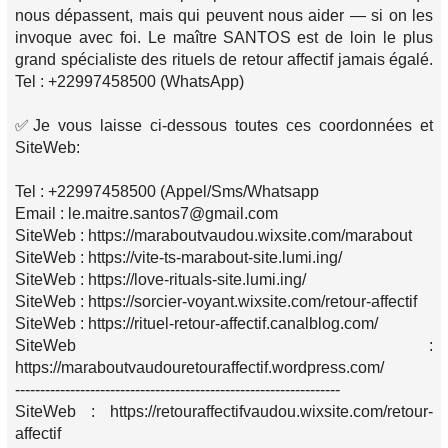
nous dépassent, mais qui peuvent nous aider — si on les
invoque avec foi. Le maître SANTOS est de loin le plus
grand spécialiste des rituels de retour affectif jamais égalé.
Tel : +22997458500 (WhatsApp)
✅Je vous laisse ci-dessous toutes ces coordonnées et
SiteWeb:
Tel : +22997458500 (Appel/Sms/Whatsapp
Email : le.maitre.santos7@gmail.com
SiteWeb : https://maraboutvaudou.wixsite.com/marabout
SiteWeb : https://vite-ts-marabout-site.lumi.ing/
SiteWeb : https://love-rituals-site.lumi.ing/
SiteWeb : https://sorcier-voyant.wixsite.com/retour-affectif
SiteWeb : https://rituel-retour-affectif.canalblog.com/
SiteWeb :
https://maraboutvaudouretouraffectif.wordpress.com/
-----------------------------------------------------------------
SiteWeb : https://retouraffectifvaudou.wixsite.com/retour-
affectif