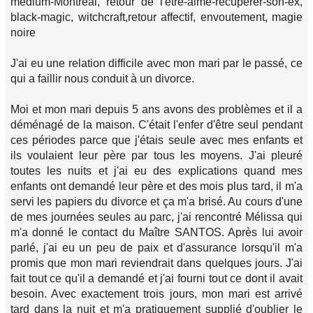
medium-Montréal, retour de l'etre-aime-récuperer-son-ex,
black-magic, witchcraft,retour affectif, envoutement, magie
noire
J'ai eu une relation difficile avec mon mari par le passé, ce
qui a faillir nous conduit à un divorce.
Moi et mon mari depuis 5 ans avons des problèmes et il a
déménagé de la maison. C'était l'enfer d'être seul pendant
ces périodes parce que j'étais seule avec mes enfants et
ils voulaient leur père par tous les moyens. J'ai pleuré
toutes les nuits et j'ai eu des explications quand mes
enfants ont demandé leur père et des mois plus tard, il m'a
servi les papiers du divorce et ça m'a brisé. Au cours d'une
de mes journées seules au parc, j'ai rencontré Mélissa qui
m'a donné le contact du Maître SANTOS. Après lui avoir
parlé, j'ai eu un peu de paix et d'assurance lorsqu'il m'a
promis que mon mari reviendrait dans quelques jours. J'ai
fait tout ce qu'il a demandé et j'ai fourni tout ce dont il avait
besoin. Avec exactement trois jours, mon mari est arrivé
tard dans la nuit et m'a pratiquement supplié d'oublier le