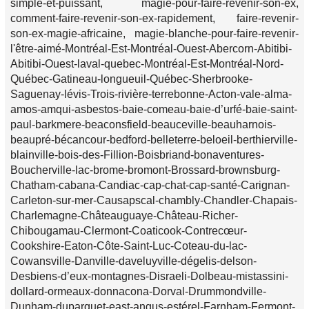
simple-et-puissant, magie-pour-faire-revenir-son-ex,
comment-faire-revenir-son-ex-rapidement, faire-revenir-
son-ex-magie-africaine, magie-blanche-pour-faire-revenir-
l'être-aimé-Montréal-Est-Montréal-Ouest-Abercorn-Abitibi-
Abitibi-Ouest-laval-quebec-Montréal-Est-Montréal-Nord-
Québec-Gatineau-longueuil-Québec-Sherbrooke-
Saguenay-lévis-Trois-rivière-terrebonne-Acton-vale-alma-
amos-amqui-asbestos-baie-comeau-baie-d’urfé-baie-saint-
paul-barkmere-beaconsfield-beauceville-beauharnois-
beaupré-bécancour-bedford-belleterre-beloeil-berthierville-
blainville-bois-des-Fillion-Boisbriand-bonaventures-
Boucherville-lac-brome-bromont-Brossard-brownsburg-
Chatham-cabana-Candiac-cap-chat-cap-santé-Carignan-
Carleton-sur-mer-Causapscal-chambly-Chandler-Chapais-
Charlemagne-Châteauguaye-Château-Richer-
Chibougamau-Clermont-Coaticook-Contrecœur-
Cookshire-Eaton-Côte-Saint-Luc-Coteau-du-lac-
Cowansville-Danville-daveluyville-dégelis-delson-
Desbiens-d’eux-montagnes-Disraeli-Dolbeau-mistassini-
dollard-ormeaux-donnacona-Dorval-Drummondville-
Dunham-duparquet-east-angus-estérel-Farnham-Fermont-