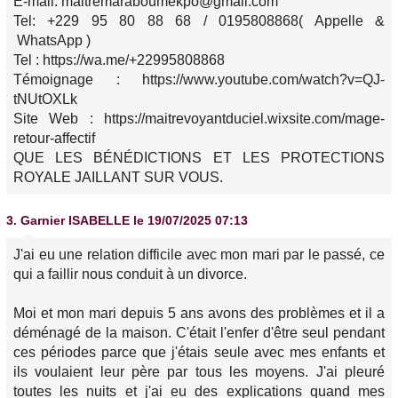
E-mail: maitremaraboumekpo@gmail.com
Tel: +229 95 80 88 68 / 0195808868( Appelle &
WhatsApp )
Tel : https://wa.me/+22995808868
Témoignage : https://www.youtube.com/watch?v=QJ-
tNUtOXLk
Site Web : https://maitrevoyantduciel.wixsite.com/mage-
retour-affectif
QUE LES BÉNÉDICTIONS ET LES PROTECTIONS
ROYALE JAILLANT SUR VOUS.
3.
Garnier ISABELLE
le 19/07/2025 07:13
J'ai eu une relation difficile avec mon mari par le passé, ce
qui a faillir nous conduit à un divorce.
Moi et mon mari depuis 5 ans avons des problèmes et il a
déménagé de la maison. C'était l'enfer d'être seul pendant
ces périodes parce que j'étais seule avec mes enfants et
ils voulaient leur père par tous les moyens. J'ai pleuré
toutes les nuits et j'ai eu des explications quand mes