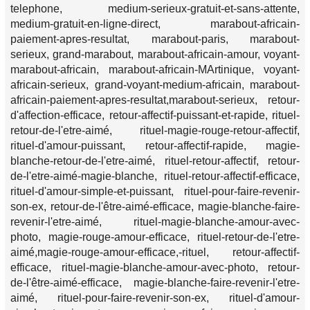
telephone, medium-serieux-gratuit-et-sans-attente,
medium-gratuit-en-ligne-direct, marabout-africain-
paiement-apres-resultat, marabout-paris, marabout-
serieux, grand-marabout, marabout-africain-amour, voyant-
marabout-africain, marabout-africain-MArtinique, voyant-
africain-serieux, grand-voyant-medium-africain, marabout-
africain-paiement-apres-resultat,marabout-serieux, retour-
d'affection-efficace, retour-affectif-puissant-et-rapide, rituel-
retour-de-l'etre-aimé, rituel-magie-rouge-retour-affectif,
rituel-d'amour-puissant, retour-affectif-rapide, magie-
blanche-retour-de-l'etre-aimé, rituel-retour-affectif, retour-
de-l'etre-aimé-magie-blanche, rituel-retour-affectif-efficace,
rituel-d'amour-simple-et-puissant, rituel-pour-faire-revenir-
son-ex, retour-de-l'être-aimé-efficace, magie-blanche-faire-
revenir-l'etre-aimé, rituel-magie-blanche-amour-avec-
photo, magie-rouge-amour-efficace, rituel-retour-de-l'etre-
aimé,magie-rouge-amour-efficace,-rituel, retour-affectif-
efficace, rituel-magie-blanche-amour-avec-photo, retour-
de-l'être-aimé-efficace, magie-blanche-faire-revenir-l'etre-
aimé, rituel-pour-faire-revenir-son-ex, rituel-d'amour-