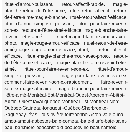
rituel-d'amour-puissant, retour-affectif-rapide, magie-
blanche-retour-de-l'etre-aimé, rituel-retour-affectif, retour-
de-l'etre-aimé-magie-blanche, rituel-retour-affectif-efficace,
rituel-d'amour-simple-et-puissant, rituel-pour-faire-revenir-
son-ex, retour-de-l'être-aimé-efficace, magie-blanche-faire-
revenir-l'etre-aimé, rituel-magie-blanche-amour-avec-
photo, magie-rouge-amour-efficace, rituel-retour-de-l'etre-
aimé,magie-rouge-amour-efficace,-rituel, retour-affectif-
efficace, rituel-magie-blanche-amour-avec-photo, retour-
de-l'être-aimé-efficace, magie-blanche-faire-revenir-l'etre-
aimé, rituel-pour-faire-revenir-son-ex, rituel-d'amour-
simple-et-puissant, magie-pour-faire-revenir-son-ex,
comment-faire-revenir-son-ex-rapidement, faire-revenir-
son-ex-magie-africaine, magie-blanche-pour-faire-revenir-
l'être-aimé-Montréal-Est-Montréal-Ouest-Abercorn-Abitibi-
Abitibi-Ouest-laval-quebec-Montréal-Est-Montréal-Nord-
Québec-Gatineau-longueuil-Québec-Sherbrooke-
Saguenay-lévis-Trois-rivière-terrebonne-Acton-vale-alma-
amos-amqui-asbestos-baie-comeau-baie-d’urfé-baie-saint-
paul-barkmere-beaconsfield-beauceville-beauharnois-