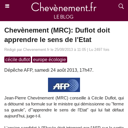
Chevènement (MRC): Duflot doit
apprendre le sens de l'Etat
Rédigé par Chevenement.fr le 25/08/2013 à 11:05 | Lu 2497 fois
cécile duflot
europe écologie
Dépêche AFP, samedi 24 août 2013, 17h47.
Jean-Pierre Chevènement (MRC) conseille à Cécile Duflot, qui
a détourné sa formule sur le ministre qui démissionne ou "ferme
sa gueule", d'"apprendre le sens de l'Etat" qui lui fait défaut
aujourd'hui, juge-t-il.
L'ancien candidat à l'Elysée était interrogé par l'AFP sur la sortie