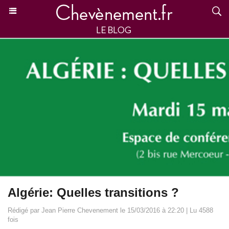
Algérie: Quelles transitions ?
Rédigé par Jean Pierre Chevenement le 15/03/2016 à 22:20 | Lu 4588
fois