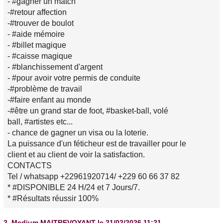
- #gagner un match
-#retour affection
-#trouver de boulot
- #aide mémoire
- #billet magique
- #caisse magique
- #blanchissement d'argent
- #pour avoir votre permis de conduite
-#problème de travail
-#faire enfant au monde
-#être un grand star de foot, #basket-ball, volé
ball, #artistes etc...
- chance de gagner un visa ou la loterie.
La puissance d'un féticheur est de travailler pour le
client et au client de voir la satisfaction.
CONTACTS
Tel / whatsapp +22961920714/ +229 60 66 37 82
* #DISPONIBLE 24 H/24 et 7 Jours/7.
* #Résultats réussir 100%
2.
Medium MAITREVOYANT
le 21/02/2026 11:21