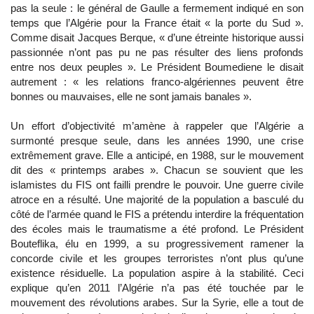
pas la seule : le général de Gaulle a fermement indiqué en son
temps que l’Algérie pour la France était « la porte du Sud ».
Comme disait Jacques Berque, « d’une étreinte historique aussi
passionnée n’ont pas pu ne pas résulter des liens profonds
entre nos deux peuples ». Le Président Boumediene le disait
autrement : « les relations franco-algériennes peuvent être
bonnes ou mauvaises, elle ne sont jamais banales ».
Un effort d’objectivité m’amène à rappeler que l’Algérie a
surmonté presque seule, dans les années 1990, une crise
extrêmement grave. Elle a anticipé, en 1988, sur le mouvement
dit des « printemps arabes ». Chacun se souvient que les
islamistes du FIS ont failli prendre le pouvoir. Une guerre civile
atroce en a résulté. Une majorité de la population a basculé du
côté de l’armée quand le FIS a prétendu interdire la fréquentation
des écoles mais le traumatisme a été profond. Le Président
Bouteflika, élu en 1999, a su progressivement ramener la
concorde civile et les groupes terroristes n’ont plus qu’une
existence résiduelle. La population aspire à la stabilité. Ceci
explique qu’en 2011 l’Algérie n’a pas été touchée par le
mouvement des révolutions arabes. Sur la Syrie, elle a tout de