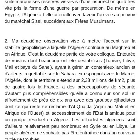
suite marqué ses réserves vis-à-vis d’une insurrection qui a très
vite pris la forme d’une guerre par procuration. De même en
Egypte, l’Algérie a-t-elle accueilli avec faveur l’arrivée au pouvoir
du maréchal Sissi, succédant aux Frères Musulmans.
2. Ma deuxième observation vise à mettre l’accent sur la
stabilité géopolitique à laquelle l’Algérie contribue au Maghreb et
en Afrique. C’est la deuxième partie de votre colloque. Entourée
de voisins dont beaucoup ont été déstabilisés (Tunisie, Libye,
Mali et pays du Sahel), ayant à gérer un contentieux ancien et
d’ailleurs regrettable sur le Sahara ex-espagnol avec le Maroc,
l’Algérie, dont le territoire s’étend sur 2,38 millions de km2, plus
de quatre fois la France, a des préoccupations de sécurité
d’autant plus compréhensibles qu’elle a connu sur son sol un
affrontement de près de dix ans avec des groupes djihadistes
dont ce qui reste se réclame d’Al Quaïda (Aqmi au Mali et en
Afrique de l’Ouest) et accessoirement de l’Etat islamique pour
un groupe résiduel en Algérie. Les djihadistes algériens sont
d’ailleurs relativement peu nombreux en Syrie ou en Libye. Le
peuple algérien ne souhaite pas être entraînée dans un nouveau
cycle de troubles.