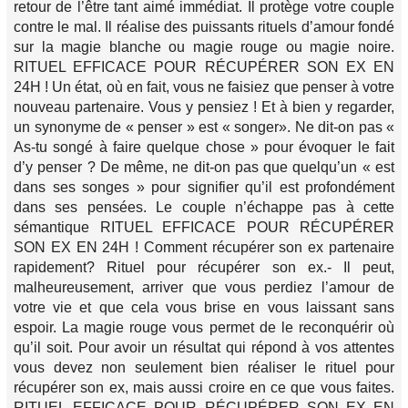
retour de l’être tant aimé immédiat. Il protège votre couple
contre le mal. Il réalise des puissants rituels d’amour fondé
sur la magie blanche ou magie rouge ou magie noire.
RITUEL EFFICACE POUR RÉCUPÉRER SON EX EN
24H ! Un état, où en fait, vous ne faisiez que penser à votre
nouveau partenaire. Vous y pensiez ! Et à bien y regarder,
un synonyme de « penser » est « songer». Ne dit-on pas «
As-tu songé à faire quelque chose » pour évoquer le fait
d’y penser ? De même, ne dit-on pas que quelqu’un « est
dans ses songes » pour signifier qu’il est profondément
dans ses pensées. Le couple n’échappe pas à cette
sémantique RITUEL EFFICACE POUR RÉCUPÉRER
SON EX EN 24H ! Comment récupérer son ex partenaire
rapidement? Rituel pour récupérer son ex.- Il peut,
malheureusement, arriver que vous perdiez l’amour de
votre vie et que cela vous brise en vous laissant sans
espoir. La magie rouge vous permet de le reconquérir où
qu’il soit. Pour avoir un résultat qui répond à vos attentes
vous devez non seulement bien réaliser le rituel pour
récupérer son ex, mais aussi croire en ce que vous faites.
RITUEL EFFICACE POUR RÉCUPÉRER SON EX EN