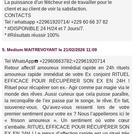
La puissance d'un féticheur est de travailler pour le
client et au client de voir la satisfaction.
CONTACTS
Tel / whatsapp +22961920714/ +229 60 66 37 82
* #DISPONIBLE 24 H/24 et 7 Jours/7.
* #Résultats réussir 100%
5.
Medium MAITREVOYANT
le 21/02/2026 11:09
Tel WhatsApp☎️ +22960663782:+22961920714
Retour affectif amoureux immédiat rapide en 24h rituels
amoureux rapide immédiat de votre Ex conjoint RITUEL
EFFICACE POUR RÉCUPÉRER SON EX EN 24H !
Rituel pour récupérer son ex.- Agir comme par magie via le
monde des rêves .Aussi curieux que cela puisse paraître,
la reconquête de l’ex passe par le songe, le rêve. En fait,
souvenez-vous. Qu’avez-vous ressenti lors de votre
premier sentiment pour votre ex ? Nous l’appellerons ici le
« frisson amoureux ». Un sentiment où votre cœur
s’emballe. RITUEL EFFICACE POUR RÉCUPÉRER SON
EX EN 24H ! Le retour d’affection rapide est un rituel très