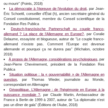
ou mourir" (Points, 2018)
La démocratie à l’épreuve de l’évolution du droit
, par Jean-
Éric Schoettl, conseiller d’État (h), ancien secrétaire général du
Conseil constitutionnel, membre du Conseil scientifique de la
Fondation Res Publica
Deutsch-französische Partnerschaft ou couple franco-
allemand ? La place de l’Allemagne en Europe?
, par Coralie
Delaume, essayiste et blogueuse, auteur de "Le couple franco-
allemand n'existe pas. Comment l'Europe est devenue
allemande et pourquoi ça ne durera pas" (Michalon, octobre
2018)
À propos de l’Allemagne, considérations psychologiques
, par
Jean-Pierre Chevènement, président de la Fondation Res
Publica
Situation politique : la « gouvernabilité » de l’Allemagne en
question
, par Thomas Wieder, journaliste au Monde,
correspondant en Allemagne
Géopolitique. L’Allemagne : de l’hégémonie en Europe à la
puissance mondiale ?
, par Claude Martin, Ambassadeur de
France à Berlin de 1999 à 2007, auteur de "La diplomatie n'est
pas un dîner de gala" (Éditions de l'Aube, 2018)