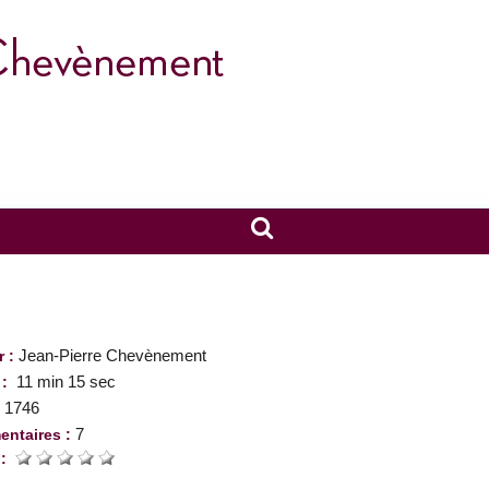
S
Jean-Pierre Chevènement
r :
11 min 15 sec
 :
1746
:
7
ntaires :
 :