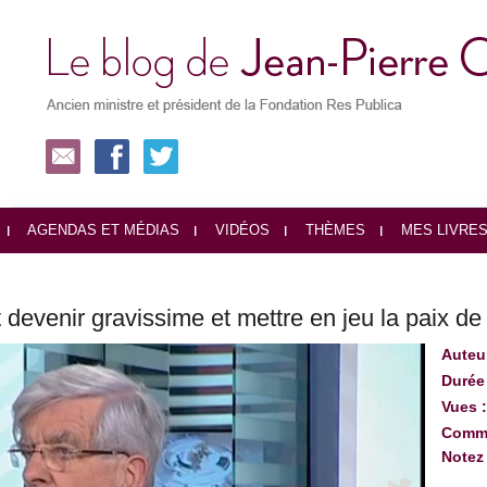
AGENDAS ET MÉDIAS
VIDÉOS
THÈMES
MES LIVRE
 devenir gravissime et mettre en jeu la paix de
Auteu
Durée
Vues 
Comme
Notez