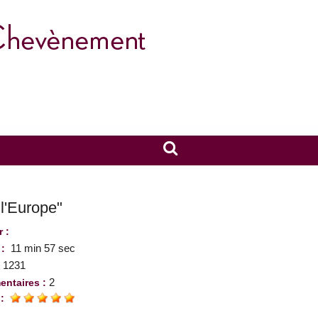
S
 l'Europe"
r :
11 min 57 sec
 :
1231
:
2
ntaires :
 :