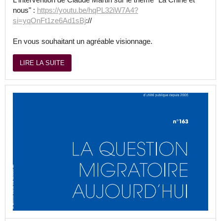
nous" :
https://youtu.be/hqPL32iW7A4?
si=yqOnFt1ze6Ad1sBj
://
En vous souhaitant un agréable visionnage.
LIRE LA SUITE