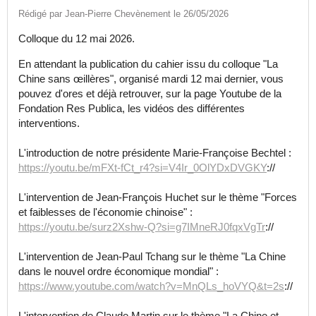
Rédigé par Jean-Pierre Chevènement le 26/05/2026
Colloque du 12 mai 2026.
En attendant la publication du cahier issu du colloque "La
Chine sans œillères", organisé mardi 12 mai dernier, vous
pouvez d'ores et déjà retrouver, sur la page Youtube de la
Fondation Res Publica, les vidéos des différentes
interventions.
L'introduction de notre présidente Marie-Françoise Bechtel :
https://youtu.be/mFXt-fCt_r4?si=V4Ir_0OlYDxDVGKY
://
L'intervention de Jean-François Huchet sur le thème "Forces
et faiblesses de l'économie chinoise" :
https://youtu.be/surz2Xshw-Q?si=g7IMneRJ0fqxVgTr
://
L'intervention de Jean-Paul Tchang sur le thème "La Chine
dans le nouvel ordre économique mondial" :
https://www.youtube.com/watch?v=MnQLs_hoVYQ&t=2s
://
L'intervention de Claude Martin sur le thème "La Chine et