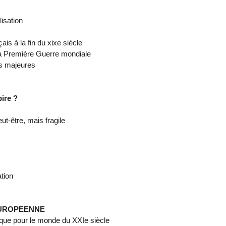
isation
is à la fin du xixe siècle
 la Première Guerre mondiale
es majeures
ire ?
t-être, mais fragile
ation
EUROPEENNE
ique pour le monde du XXIe siècle