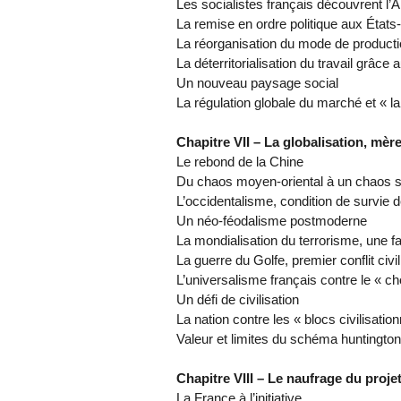
Les socialistes français découvrent l’
La remise en ordre politique aux États
La réorganisation du mode de productio
La déterritorialisation du travail grâc
Un nouveau paysage social
La régulation globale du marché et « 
Chapitre VII – La globalisation, mè
Le rebond de la Chine
Du chaos moyen-oriental à un chaos s
L’occidentalisme, condition de survie 
Un néo-féodalisme postmoderne
La mondialisation du terrorisme, une fa
La guerre du Golfe, premier conflit civil
L’universalisme français contre le « ch
Un défi de civilisation
La nation contre les « blocs civilisatio
Valeur et limites du schéma huntington
Chapitre VIII – Le naufrage du proje
La France à l’initiative