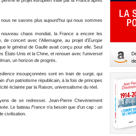
 périmé le projet européen initié par la France après
 que nous ne savons plus aujourd’hui qui nous sommes
n nouveau chaos mondial, la France a encore les
, de concert avec l’Allemagne, au projet d’
Europe
, que le général de Gaulle avait conçu pour elle. Seul
es États-Unis et la Chine, et renouer avec l’universel
man, un horizon de progrès.
silience
insoupçonnées sont en train de surgir, qui
ain d’un patriotisme républicain, à la fois de principes
aïcité éclairée par la Raison, universalisme du réel.
ens de se redresser. Jean-Pierre Chevènement
ouvée. Le bateau
France
n’a besoin que d’un cap : un
e civilisation.