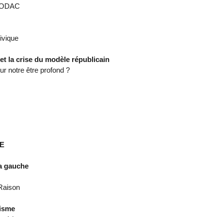
s CODAC
civique
et la crise du modèle républicain
ur notre être profond ?
E
la gauche
 Raison
lisme