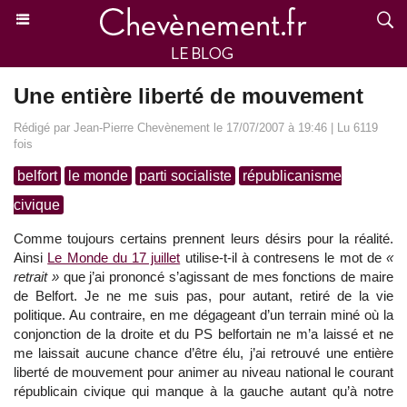
Une entière liberté de mouvement
Rédigé par Jean-Pierre Chevènement le 17/07/2007 à 19:46 | Lu 6119
fois
belfort
le monde
parti socialiste
républicanisme
civique
Comme toujours certains prennent leurs désirs pour la réalité.
Ainsi
Le Monde du 17 juillet
utilise-t-il à contresens le mot de
«
retrait »
que j’ai prononcé s’agissant de mes fonctions de maire
de Belfort. Je ne me suis pas, pour autant, retiré de la vie
politique. Au contraire, en me dégageant d’un terrain miné où la
conjonction de la droite et du PS belfortain ne m’a laissé et ne
me laissait aucune chance d’être élu, j’ai retrouvé une entière
liberté de mouvement pour animer au niveau national le courant
républicain civique qui manque à la gauche autant qu’à notre