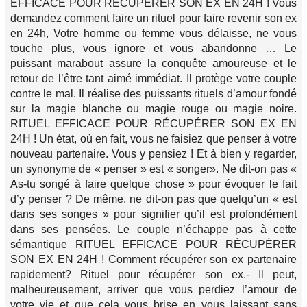
EFFICACE POUR RÉCUPÉRER SON EX EN 24H ! Vous
demandez comment faire un rituel pour faire revenir son ex
en 24h, Votre homme ou femme vous délaisse, ne vous
touche plus, vous ignore et vous abandonne … Le
puissant marabout assure la conquête amoureuse et le
retour de l’être tant aimé immédiat. Il protège votre couple
contre le mal. Il réalise des puissants rituels d’amour fondé
sur la magie blanche ou magie rouge ou magie noire.
RITUEL EFFICACE POUR RÉCUPÉRER SON EX EN
24H ! Un état, où en fait, vous ne faisiez que penser à votre
nouveau partenaire. Vous y pensiez ! Et à bien y regarder,
un synonyme de « penser » est « songer». Ne dit-on pas «
As-tu songé à faire quelque chose » pour évoquer le fait
d’y penser ? De même, ne dit-on pas que quelqu’un « est
dans ses songes » pour signifier qu’il est profondément
dans ses pensées. Le couple n’échappe pas à cette
sémantique RITUEL EFFICACE POUR RÉCUPÉRER
SON EX EN 24H ! Comment récupérer son ex partenaire
rapidement? Rituel pour récupérer son ex.- Il peut,
malheureusement, arriver que vous perdiez l’amour de
votre vie et que cela vous brise en vous laissant sans