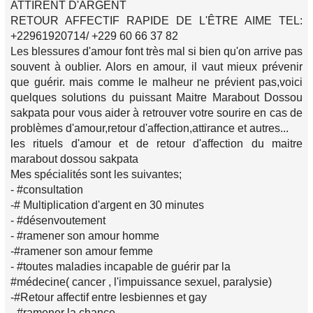
ATTIRENT D'ARGENT
RETOUR AFFECTIF RAPIDE DE L'ÊTRE AIME TEL:
+22961920714/ +229 60 66 37 82
Les blessures d'amour font très mal si bien qu'on arrive pas
souvent à oublier. Alors en amour, il vaut mieux prévenir
que guérir. mais comme le malheur ne prévient pas,voici
quelques solutions du puissant Maitre Marabout Dossou
sakpata pour vous aider à retrouver votre sourire en cas de
problèmes d'amour,retour d'affection,attirance et autres...
les rituels d'amour et de retour d'affection du maitre
marabout dossou sakpata
Mes spécialités sont les suivantes;
- #consultation
-# Multiplication d'argent en 30 minutes
- #désenvoutement
- #ramener son amour homme
-#ramener son amour femme
- #toutes maladies incapable de guérir par la
#médecine( cancer , l'impuissance sexuel, paralysie)
-#Retour affectif entre lesbiennes et gay
- #ramener la chance