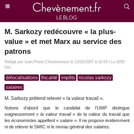
M. Sarkozy redécouvre « la plus-
value » et met Marx au service des
patrons
Rédigé par Jean-Pierre Chevènement le 13/02/2007 à 16:50 | Lu 9255
fois
délocalisations
fiscalité
impôts
nicolas sarkozy
salaires
M. Sarkozy prétend relever « la valeur travail ».
Notons d’abord que le candidat de l’UMP distingue
soigneusement
« la valeur travail »
de la valeur du travail que
les économistes appellent
« salaire »
. Il ne propose évidemment
ni de relever le SMIC ni le niveau général des salaires.