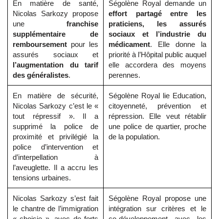
En matière de santé,
Ségolène Royal demande un
Nicolas Sarkozy propose
effort partagé entre les
une
franchise
praticiens, les assurés
supplémentaire de
sociaux et l’industrie du
remboursement
pour les
médicament
. Elle donne la
assurés sociaux et
priorité à l’Hôpital public auquel
l’augmentation du tarif
elle accordera des moyens
des généralistes
.
perennes.
En matière de sécurité,
Ségolène Royal lie Education,
Nicolas Sarkozy c’est le «
citoyenneté, prévention et
tout répressif ». Il a
répression. Elle veut rétablir
supprimé la police de
une police de quartier, proche
proximité et privilégié la
de la population.
police d’intervention et
d’interpellation à
l’aveuglette. Il a accru les
tensions urbaines.
Nicolas Sarkozy s’est fait
Ségolène Royal propose une
le chantre de l’immigration
intégration sur critères et le
« choisie », avec de forts
co-développement avec les