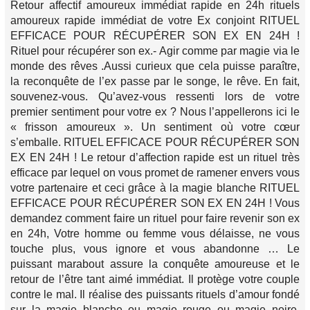
Retour affectif amoureux immédiat rapide en 24h rituels
amoureux rapide immédiat de votre Ex conjoint RITUEL
EFFICACE POUR RÉCUPÉRER SON EX EN 24H !
Rituel pour récupérer son ex.- Agir comme par magie via le
monde des rêves .Aussi curieux que cela puisse paraître,
la reconquête de l’ex passe par le songe, le rêve. En fait,
souvenez-vous. Qu’avez-vous ressenti lors de votre
premier sentiment pour votre ex ? Nous l’appellerons ici le
« frisson amoureux ». Un sentiment où votre cœur
s’emballe. RITUEL EFFICACE POUR RÉCUPÉRER SON
EX EN 24H ! Le retour d’affection rapide est un rituel très
efficace par lequel on vous promet de ramener envers vous
votre partenaire et ceci grâce à la magie blanche RITUEL
EFFICACE POUR RÉCUPÉRER SON EX EN 24H ! Vous
demandez comment faire un rituel pour faire revenir son ex
en 24h, Votre homme ou femme vous délaisse, ne vous
touche plus, vous ignore et vous abandonne … Le
puissant marabout assure la conquête amoureuse et le
retour de l’être tant aimé immédiat. Il protège votre couple
contre le mal. Il réalise des puissants rituels d’amour fondé
sur la magie blanche ou magie rouge ou magie noire.