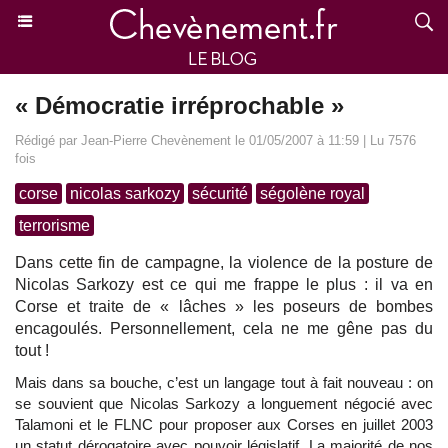
« Démocratie irréprochable »
Rédigé par Jean-Pierre Chevènement le 01/05/2007 à 11:59 | Lu 7576
fois
corse
nicolas sarkozy
sécurité
ségolène royal
terrorisme
Dans cette fin de campagne, la violence de la posture de
Nicolas Sarkozy est ce qui me frappe le plus : il va en
Corse et traite de « lâches » les poseurs de bombes
encagoulés. Personnellement, cela ne me gêne pas du
tout !
Mais dans sa bouche, c’est un langage tout à fait nouveau : on
se souvient que Nicolas Sarkozy a longuement négocié avec
Talamoni et le FLNC pour proposer aux Corses en juillet 2003
un statut dérogatoire avec pouvoir législatif. La majorité de nos