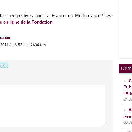
les perspectives pour la France en Méditerranée?" est
e en ligne de la Fondation
.
rranée
2011 à 16:52 | Lu 2494 fois
Dern
C
Publ
"All
24/0
A
Res 
09/0