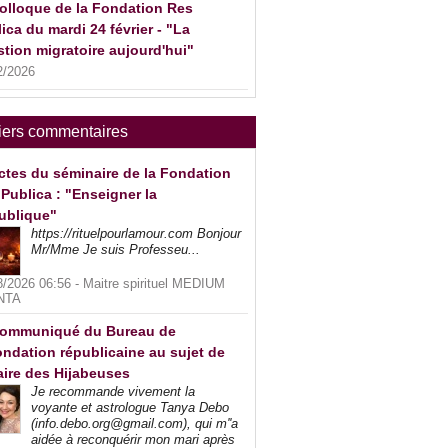
olloque de la Fondation Res
ica du mardi 24 février - "La
tion migratoire aujourd'hui"
2/2026
iers commentaires
ctes du séminaire de la Fondation
Publica : "Enseigner la
ublique"
https://rituelpourlamour.com Bonjour
Mr/Mme Je suis Professeu...
8/2026 06:56 -
Maitre spirituel MEDIUM
NTA
ommuniqué du Bureau de
ndation républicaine au sujet de
faire des Hijabeuses
Je recommande vivement la
voyante et astrologue Tanya Debo
(info.debo.org@gmail.com), qui m''a
aidée à reconquérir mon mari après