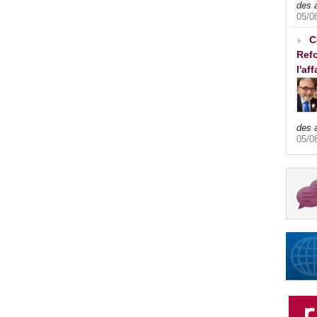
des 
05/0
C
Refo
l'af
des 
05/0