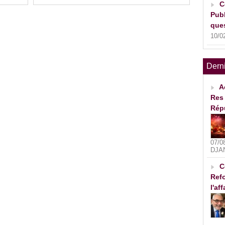
C
Publ
ques
10/0
Dern
A
Res 
Rép
07/0
DJA
C
Refo
l'af