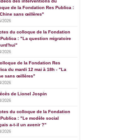
idéos des interventions du
oque de la Fondation Res Publica :
Chine sans œillères"
5/2026
ctes du colloque de la Fondation
Publica : "La question migratoire
urd'hui"
4/2026
olloque de la Fondation Res
ica du mardi 12 mai à 18h - "La
e sans œillères"
4/2026
écès de Lionel Jospin
3/2026
ctes du colloque de la Fondation
Publica : "Le modèle social
çais a-t-il un avenir ?"
3/2026