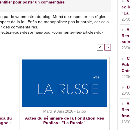
V
ntifier pour poster un commentaire.
coll
"La 
ri par le webmestre du blog. Merci de respecter les règles
26/0
pect de la loi. Enfin ne monopolisez pas la parole, car cela
ser des commentaires.
A
nnectez-vous-desormais-pour-commenter-les-articles-du-
Res 
aujo
<
>
23/0
C
Publ
Chin
22/0
D
23/0
A
Res 
Mardi 9 Juin 2026 - 17:55
fran
ica du
Actes du séminaire de la Fondation Res
16/0
agne :
Publica : "La Russie"