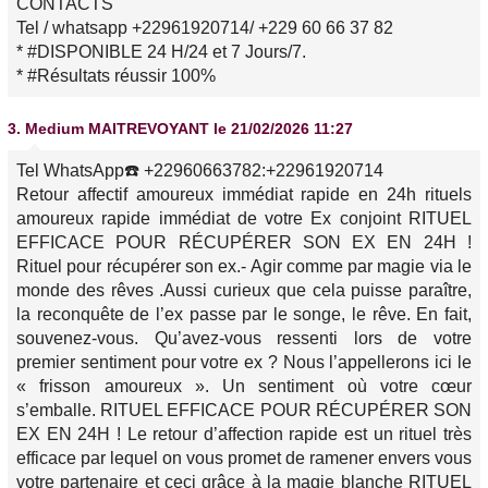
CONTACTS
Tel / whatsapp +22961920714/ +229 60 66 37 82
* #DISPONIBLE 24 H/24 et 7 Jours/7.
* #Résultats réussir 100%
3.
Medium MAITREVOYANT
le 21/02/2026 11:27
Tel WhatsApp☎️ +22960663782:+22961920714
Retour affectif amoureux immédiat rapide en 24h rituels
amoureux rapide immédiat de votre Ex conjoint RITUEL
EFFICACE POUR RÉCUPÉRER SON EX EN 24H !
Rituel pour récupérer son ex.- Agir comme par magie via le
monde des rêves .Aussi curieux que cela puisse paraître,
la reconquête de l’ex passe par le songe, le rêve. En fait,
souvenez-vous. Qu’avez-vous ressenti lors de votre
premier sentiment pour votre ex ? Nous l’appellerons ici le
« frisson amoureux ». Un sentiment où votre cœur
s’emballe. RITUEL EFFICACE POUR RÉCUPÉRER SON
EX EN 24H ! Le retour d’affection rapide est un rituel très
efficace par lequel on vous promet de ramener envers vous
votre partenaire et ceci grâce à la magie blanche RITUEL