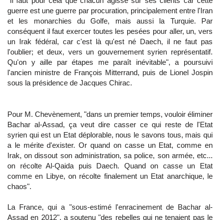
"Il faut pour cela que chacun agisse sur ses clients car cette
guerre est une guerre par procuration, principalement entre l'Iran
et les monarchies du Golfe, mais aussi la Turquie. Par
conséquent il faut exercer toutes les pesées pour aller, un, vers
un Irak fédéral, car c'est là qu'est né Daech, il ne faut pas
l'oublier; et deux, vers un gouvernement syrien représentatif.
Qu'on y aille par étapes me paraît inévitable", a poursuivi
l'ancien ministre de François Mitterrand, puis de Lionel Jospin
sous la présidence de Jacques Chirac.
Pour M. Chevènement, "dans un premier temps, vouloir éliminer
Bachar al-Assad, ça veut dire casser ce qui reste de l'Etat
syrien qui est un Etat déplorable, nous le savons tous, mais qui
a le mérite d'exister. Or quand on casse un Etat, comme en
Irak, on dissout son administration, sa police, son armée, etc...
on récolte Al-Qaida puis Daech. Quand on casse un Etat
comme en Libye, on récolte finalement un Etat anarchique, le
chaos".
La France, qui a "sous-estimé l'enracinement de Bachar al-
Assad en 2012", a soutenu "des rebelles qui ne tenaient pas le