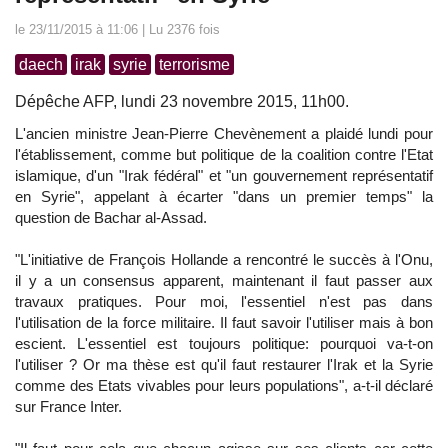
le 23/11/2015 à 11:06 | Lu 2376 fois
daech
irak
syrie
terrorisme
Dépêche AFP, lundi 23 novembre 2015, 11h00.
L'ancien ministre Jean-Pierre Chevènement a plaidé lundi pour
l'établissement, comme but politique de la coalition contre l'Etat
islamique, d'un "Irak fédéral" et "un gouvernement représentatif
en Syrie", appelant à écarter "dans un premier temps" la
question de Bachar al-Assad.
"L'initiative de François Hollande a rencontré le succès à l'Onu,
il y a un consensus apparent, maintenant il faut passer aux
travaux pratiques. Pour moi, l'essentiel n'est pas dans
l'utilisation de la force militaire. Il faut savoir l'utiliser mais à bon
escient. L'essentiel est toujours politique: pourquoi va-t-on
l'utiliser ? Or ma thèse est qu'il faut restaurer l'Irak et la Syrie
comme des Etats vivables pour leurs populations", a-t-il déclaré
sur France Inter.